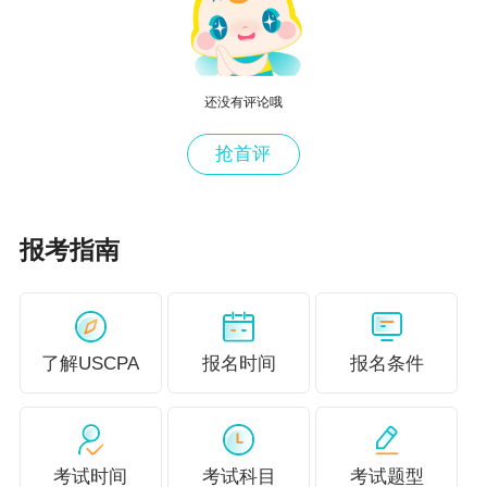
试
试地点
试科目
试时间
USCPA考
USCPA考
USCPA考
还没有评论哦
试
试题型
试形式
USCPA准
抢首评
NTS申请
NTS有效期
考证
USCPA成
USCPA查
USCPA查
USCPA合
报考指南
绩
分时间
分方式
格标准
USCPA学
USCPA报
USCPA合
USCPA继
习方法
考建议
格证书
续教育
了解USCPA
报名时间
报名条件
考试时间
考试科目
考试题型