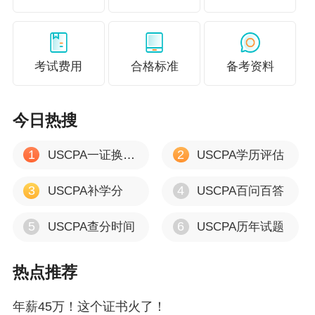
考试费用
合格标准
备考资料
今日热搜
1
2
USCPA一证换多证
USCPA学历评估
3
4
USCPA补学分
USCPA百问百答
5
6
USCPA查分时间
USCPA历年试题
热点推荐
年薪45万！这个证书火了！