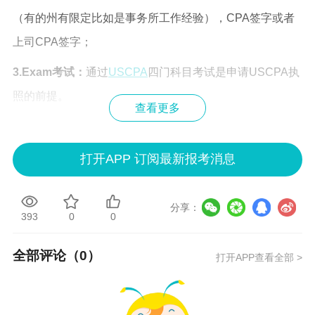
（有的州有限定比如是事务所工作经验），CPA签字或者
上司CPA签字；
3.Exam考试：
通过
USCPA
四门科目考试是申请USCPA执
照的前提。
查看更多
另外也有部分州要求还要参加道德考试。
以上就是【USCPA怎么申请执照？都有哪些要求？】相关
打开APP 订阅最新报考消息
信息，要成功，就要长期等待而不焦躁，态度从容却保持
敏锐，不怕挫折且充满希望。
分享：
393
0
0
· 更多资讯：
全部评论（
0
）
打开APP查看全部 >
USCPA报
USCPA报
USCPA报
USCPA学
名
名条件
名时间
历认证
USCPA考
USCPA考
USCPA考
USCPA考