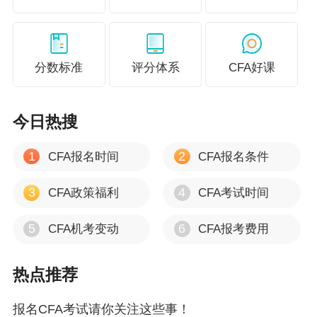
2024年11月CFA考试时间：
CFA一级考试时间：2024年11月13日-11月19日
分数标准
评分体系
CFA好课
CFA二级考试时间：2024年11月20日-11月24日
和2023年的CFA考试相比，
2024年考试发生了不
今日热搜
少变化
，不光是大纲发生了较大变动，
点击查看
1
2
CFA报名时间
CFA报名条件
大纲变动详解>>
，还增加了实践技能板块，2024
3
4
CFA政策福利
CFA考试时间
年一级和二级考试都有引入，三级实践技能板块
将会在25年考试中引入。点击查看
实践技能板块
5
6
CFA机考变动
CFA报考费用
详情>>
。
热点推荐
以上就是2024年CFA考试时间及地点的相关内
容，打算报考的同学可收藏链接方便后期查看，
报名CFA考试请你关注这些事！