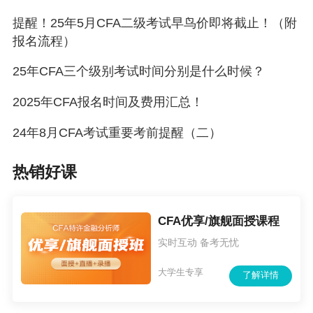
后期小编也会持续更新考试信息，大家可关注
提醒！25年5月CFA二级考试早鸟价即将截止！（附
报名流程）
【
考试动态
】查看哦！
25年CFA三个级别考试时间分别是什么时候？
说明：因考试政策、内容不断变化与调整，正保
2025年CFA报名时间及费用汇总！
会计网校提供的以上考试信息仅供参考，如有异
议，请考生以
官方
部门公布的内容为准！
24年8月CFA考试重要考前提醒（二）
热销好课
CFA优享/旗舰面授课程
实时互动 备考无忧
大学生专享
了解详情