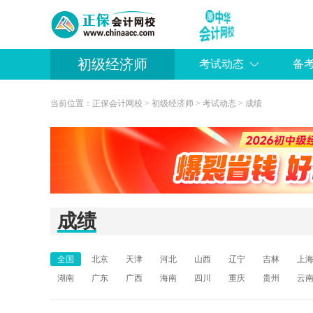
初级经济师
考试动态
备
当前位置：
正保会计网校
>
初级经济师
>
考试动态
>
成绩
成绩
全国
北京
天津
河北
山西
辽宁
吉林
上
湖南
广东
广西
海南
四川
重庆
贵州
云