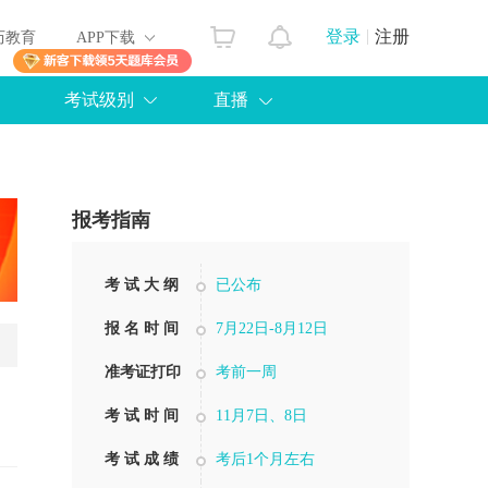
登录
注册
历教育
APP下载
考试级别
直播
报考指南
考 试 大 纲
已公布
报 名 时 间
7月22日-8月12日
准考证打印
考前一周
考 试 时 间
11月7日、8日
考 试 成 绩
考后1个月左右