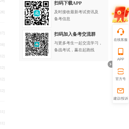
29]
扫码下载APP
及时接收最新考试资讯及
28]
备考信息
17]
扫码加入备考交流群
在线客服
与更多考生一起交流学习，
16]
备战考试，赢在起跑线
12]
APP
12]
官方号
12]
12]
折
建议/投诉
11]
11]