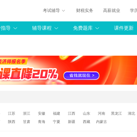
考试辅导
财税实务
高薪就业
学
考指导
辅导课程
免费题库
课件更新
海
江苏
浙江
安徽
福建
江西
山东
河南
黑龙江
湖北
南
陕西
甘肃
青海
宁夏
新疆
西藏
内蒙古