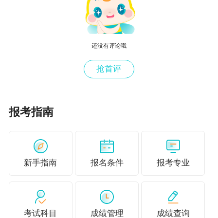
更多推荐：
初中级经济师考试题型题量、评分标准及答题技
还没有评论哦
巧
抢首评
初级经济师备考免费学习工具有哪些？在哪里
找？
2021年初中级经济师各章重要性及备考建议汇总
报考指南
新手指南
报名条件
报考专业
考试科目
成绩管理
成绩查询