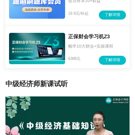
会员尊享20+权益
19.9元/科起
了解详情
正保财会学习机Z3
畅学10大财会+实操课程
6388元
了解详情
中级经济师新课试听