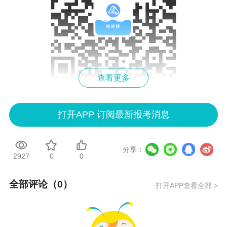
查看更多
马上扫码关注经济师官方微信公众号领取吧！
打开APP 订阅最新报考消息
本文为正保会计网校原创内容，非授权禁止转
载！
分享：
2927
0
0
正保会计网校初级经济师好课已就位，随报随
学！其中，高效实验班专业师资授课、阶段测
全部评论（
0
）
打开APP查看全部 >
评、还赠送机考模拟系统，两科联报更划算！
初级经济师辅导课程>>