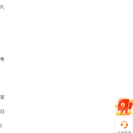
六
考
室
3日
议