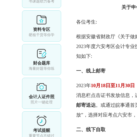
书课题助力备考
关于申
各位考生:
资料专区
硬核干货等你学
根据安徽省财政厅《关于做好
2023年度六安考区会计专
知如下:
财会题库
海量好题等你练
一、线上邮寄
2023年
10月18日至11月30日
消息栏点击证书发放信息，
会计人证件照
照片一键处理
邮寄送达
。或通过皖事通首
放”，选择对应考点六安市
二、线下自取
考试提醒
重要节点不错过