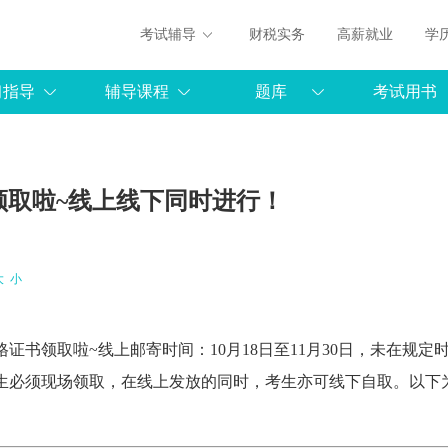
考试辅导
财税实务
高薪就业
学
习指导
辅导课程
题库
考试用书
领取啦~线上线下同时进行！
大
小
格证
书领取啦~线上邮寄时间：10月18日至11月30日，未在规定
生必须现场领取，在线上发放的同时，考生亦可线下自取。以下