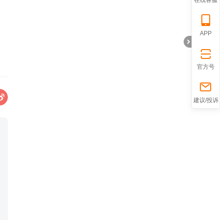
在线客服
APP
官方号
折
建议/投诉
叠