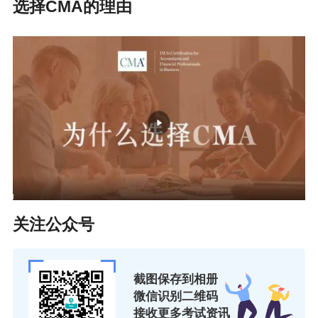
选择CMA的理由
未来学习CMA要注意的事项
不管是即将开始学习CMA的小伙伴还是要继续备考下一科
的同学，在接下来的CMA学习过程中，一定要注意对基础
知识的理解和掌握，而且CMA对文字分析题目考察的越来
越灵活，会结合实务来考察，这就要求对基础概念理解透
彻，并能够熟练掌握运用，这样才能在有限的时间内出色
的完成考试。
平时做题的时候，前期以巩固知识点、做对题目为主，到
关注公众号
了考前，在做对的基础上一定要注意时间的把控，最好进
行几次全真的模拟考试，做好考试时间的规划。一般老师
截图保存到相册
会建议大家，100道客观题时间最好控制在2小时45分左
微信识别二维码
接收更多考试资讯
右，2道简答题1小时左右，剩下的时间用来检查以及涂