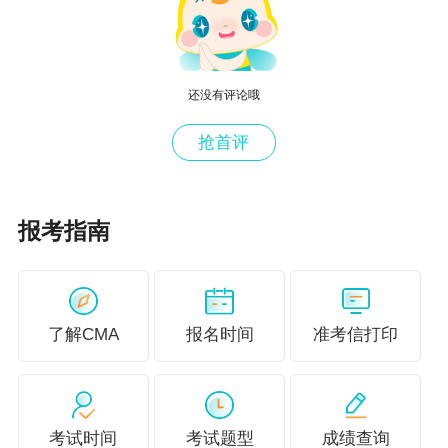
资本资产定价模型
股票定价——固定增长模型
衍生金融工具的应用：远期合约、期
还没有评论哦
货合约、期权
抢首评
股票股息&股票分割
第二章 公司财务
资本成本计算
货币市场投资工具的选择
报考指南
股息政策影响因素
汇率的影响因素
了解CMA
报名时间
准考信打印
保本点、安全边际的计算
自制或外购
特殊订单决策
考试时间
考试题型
成绩查询