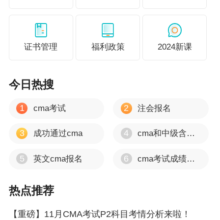
开门或关门决策
第三章 决策分析
产能有限情况下产品组合决策
需求的价格弹性分析
证书管理
福利政策
2024新课
定价：目标定价法、成本加成定价法
市场结构对定价的影响：竞争市场、
今日热搜
垄断市场等
风险类型的判断
1
2
cma考试
注会报名
风险应对——风险分担、风险规避
3
4
成功通过cma
cma和中级含金量
企业风险管理框架COSO五要素
第四章 风险管理
5
6
英文cma报名
cma考试成绩多久出
风险管理步骤
事件列表技术识别风险
热点推荐
盈利指数
【重磅】11月CMA考试P2科目考情分析来啦！
净现值与内部回报率对比