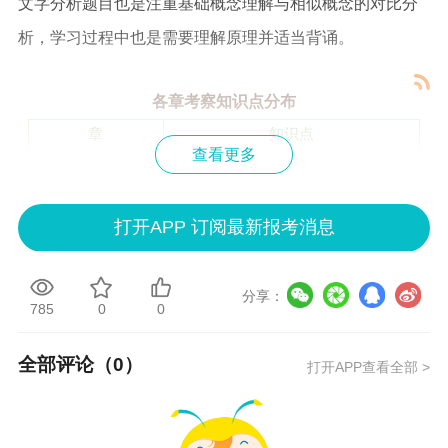
文字分析题目也是注重基础概念理解与相似概念的对比分
析，学习过程中也是需要理解原理并适当背诵。
各章考察知识点分布
章
知识点
查看更多
财务比率计算
流动性：流动比率、现金流比率等
打开APP 订阅最新报考消息
营运能力：周转天数、周转率计算
盈利能力：资产回报率、权益回报
第一章 财务报表
分享：
785
0
0
率、股息支付率等
分析
可持续增长率计算
全部评论（
0
）
打开APP查看全部 >
财务杠杆
盈余质量的分析