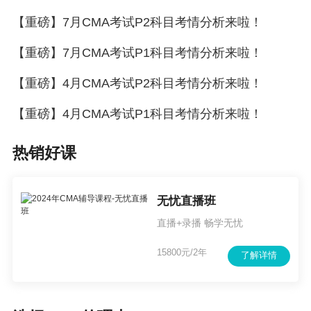
回收期计算
【重磅】7月CMA考试P2科目考情分析来啦！
第五章 内部控制
风险分析方法：敏感性分析、情境分
【重磅】7月CMA考试P1科目考情分析来啦！
析、蒙特卡洛模拟
【重磅】4月CMA考试P2科目考情分析来啦！
风险调整贴现率
【重磅】4月CMA考试P1科目考情分析来啦！
实物期权
受托责任
热销好课
商业欺诈类型的判断
职业道德标准
无忧直播班
道德冲突的解决方法
第六章 职业道德
直播+录播 畅学无忧
舞弊三角模型
15800元/2年
了解详情
社会责任
数据伦理