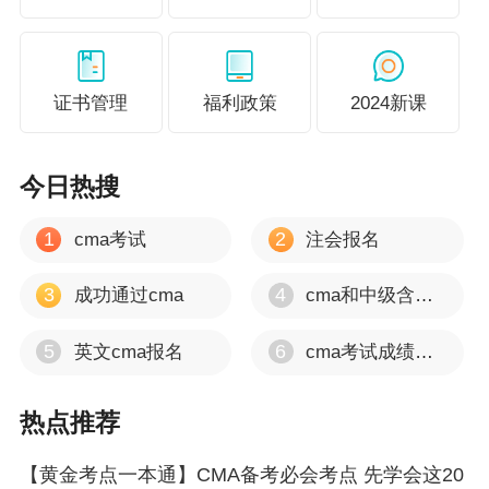
如何领取黄金考点一本通？
CMA7月模考入口已开启，
点击免费参加模考>
证书管理
福利政策
2024新课
点击“CMA精选考点”进入模考即可看到《黄金考点一本
通》
今日热搜
1
2
cma考试
注会报名
3
4
成功通过cma
cma和中级含金量
5
6
英文cma报名
cma考试成绩多久出
热点推荐
点击“进入”即可看到具体内容
【黄金考点一本通】CMA备考必会考点 先学会这20