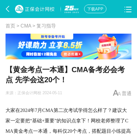
下载APP
首页
>
CMA
>
复习指导
【黄金考点一本通】CMA备考必会考
点 先学会这20个！
来源：
正保会计网校
2024-05-11
普通
大家在2024年7月CMA第二次考试学得怎么样了？建议大
家一定要把“基础+重要”的知识点拿下！网校老师整理了C
MA黄金考点一本通，每科仅20个考点，搭配题目小练提高