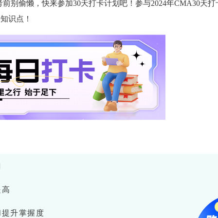
前别偷懒，快来参加30天打卡计划吧！参与2024年CMA30天打
个知识点！
门
提高
和提升掌握度