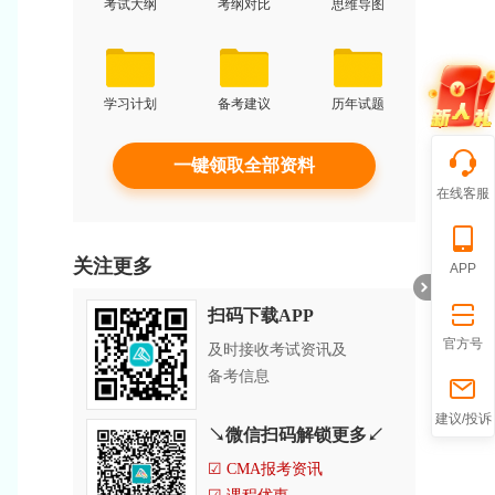
考试大纲
考纲对比
思维导图
学习计划
备考建议
历年试题
一键领取全部资料
在线客服
关注更多
APP
扫码下载APP
官方号
及时接收考试资讯及
备考信息
折
建议/投诉
↘微信扫码解锁更多↙
☑ CMA报考资讯