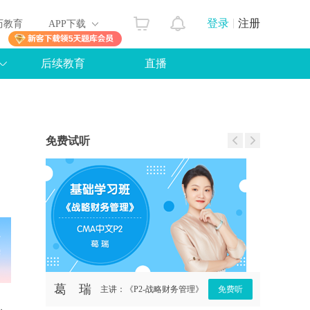
登录
注册
历教育
APP下载
后续教育
直播
免费试听
葛 瑞
罗杰夫
免费听
主讲：《P2-战略财务管理》
免费听