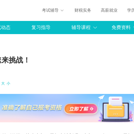
考试辅导
财税实务
高薪就业
学
试动态
复习指导
辅导课程
免费资料
速来挑战！
：
大
小
罗杰夫
：《P2-战略财务管理》
免费听
主讲：《P1-财务规划》