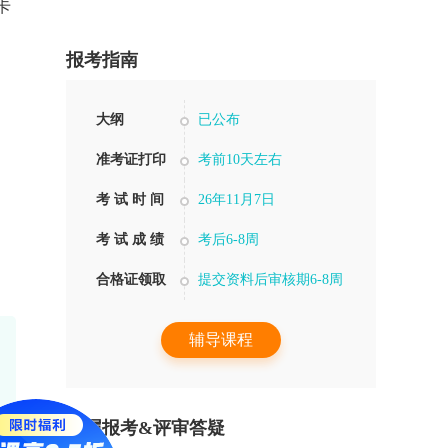
卡
报考指南
大纲
已公布
准考证打印
考前10天左右
考 试 时 间
26年11月7日
考 试 成 绩
考后6-8周
合格证领取
提交资料后审核期6-8周
辅导课程
专属报考&评审答疑