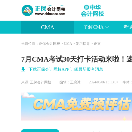
CMA
了解CMA
考
当前位置：
正保会计网校
>
CMA
>
复习指导
> 正文
7月CMA考试30天打卡活动来啦！
下载正保会计网校APP 订阅最新报考消息
来源:
正保会计网校
编辑：王晓冰
2024/06/06 15:13:07 字体
葛 瑞
主讲