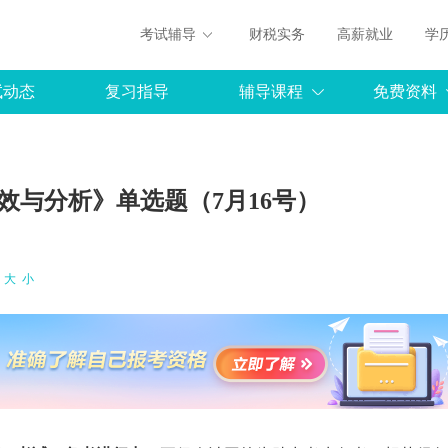
考试辅导
财税实务
高薪就业
学
试动态
复习指导
辅导课程
免费资料
效与分析》单选题（7月16号）
：
大
小
罗杰夫
：《P2-战略财务管理》
免费听
主讲：《P1-财务规划》