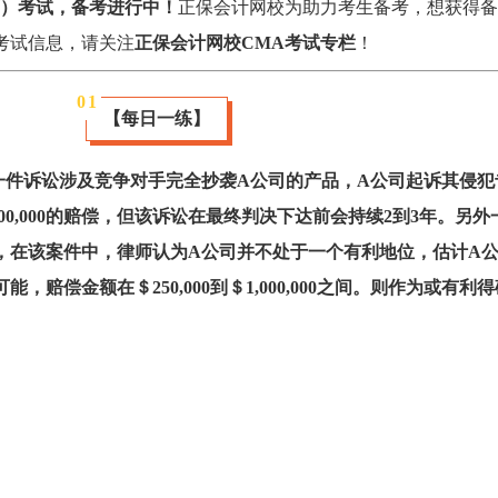
师）考试，备考进行中
！
正保会计网校
为助力考生备考，想获得
备
考试信息
，请关注
正保会计网校CMA考试专栏
！
0
1
【每日一练】
一件诉讼涉及竞争对手完全抄袭A公司的产品，A公司起诉其侵犯
00,000的赔偿，但该诉讼在最终判决下达前会持续2到3年。另外
，在该案件中，律师认为A公司并不处于一个有利地位，估计A
，赔偿金额在＄250,000到＄1,000,000之间。则作为或有利