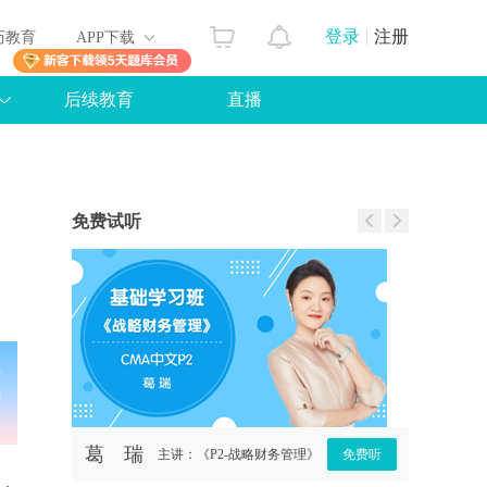
登录
注册
历教育
APP下载
后续教育
直播
免费试听
葛 瑞
罗杰夫
免费听
主讲：《P2-战略财务管理》
免费听