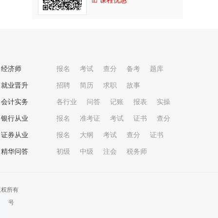
☑ 课程优惠
经济师
报名
考试
查分
备考
题库
就业晋升
招聘
简历
求职
故事
会计实务
各行业
问答
记账
报表
实操
银行从业
报名
准考证
考试
证书
查分
证券从业
报名
大纲
考试
查分
证书
精华问答
初级
中级
注会
税务师
版权所有
457号