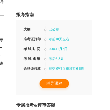
考
报考指南
大纲
已公布
准考证打印
考前10天左右
专
一
考 试 时 间
26年11月7日
公
考 试 成 绩
考后6-8周
得确
合格证领取
提交资料后审核期6-8周
辅导课程
专属报考&评审答疑