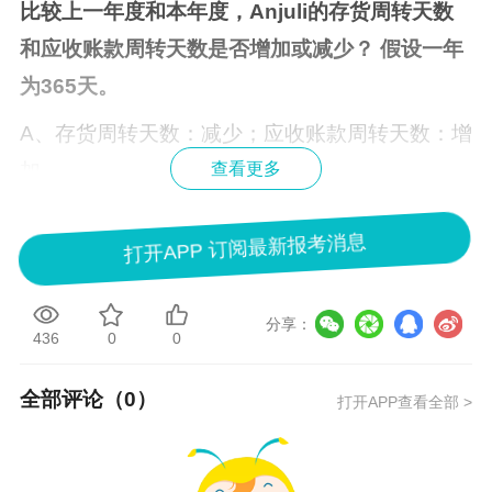
比较上一年度和本年度，Anjuli的存货周转天数
和应收账款周转天数是否增加或减少？ 假设一年
为365天。
A、存货周转天数：减少；应收账款周转天数：增
加
查看更多
B、存货周转天数：减少；应收账款周转天数：减
打开APP 订阅最新报考消息
少
C、存货周转天数：增加；应收账款周转天数：
分享：
减少
436
0
0
D、存货周转天数：增加；应收账款周转天数：
全部评论（
0
）
打开APP查看全部 >
增加
0
2