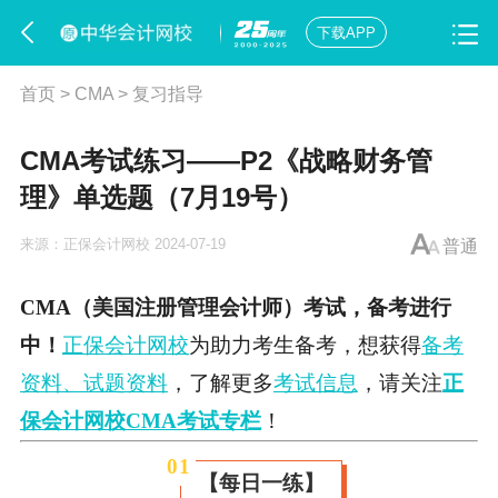
下载APP
首页
>
CMA
>
复习指导
CMA考试练习——P2《战略财务管
理》单选题（7月19号）
来源：
正保会计网校
2024-07-19
普通
CMA（美国注册管理会计师）考试，备考进行
中
！
正保会计网校
为助力考生备考，想获得
备考
资料、试题资料
，了解更多
考试信息
，请关注
正
保会计网校CMA考试专栏
！
0
1
【每日一练】