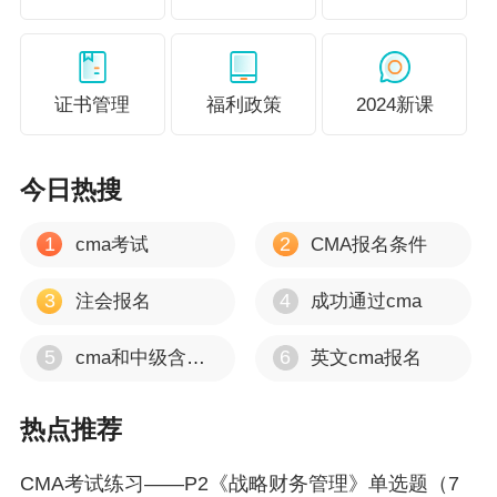
应收账款周转率＝净赊销额÷平均应收账款余额
由于销售额增加了（11－10）÷10＝10％，而应
证书管理
福利政策
2024新课
收账款增加了（4－3）÷4＝33％，应收账款周转
率将下降，从而应收账款周转天数增加。
今日热搜
0
3
【知识考核】
1
2
cma考试
CMA报名条件
【该题针对“
经营活动指标
”知识点进行考核】
3
4
注会报名
成功通过cma
5
6
cma和中级含金量
英文cma报名
相关推荐>>>
热点推荐
CMA考试备战资料包，免费下载！
CMA考试练习——P2《战略财务管理》单选题（7