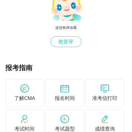
延迟退休可能导致职业晋升路径发生变化，企业可能会
更注重员工的持续贡献而非年龄或资历，促使财会人探
索多维度发展路径，如跨部门轮岗、专向咨询或教育领
域转型。
还没有评论哦
抢首评
05
退休规划调整
报考指南
个人的财务规划和退休储蓄策略也需要相应调整，以确
保在更晚的退休年龄仍能维持期望的生活水平。
延迟退休政策下，提升管理会计能力还是早点开始吧!
了解CMA
报名时间
准考信打印
像国家之所以会推行延迟退休，更大的原因也是为了补缺
养老金的缺口。或许有人认为这个还不能和自己挂上钩，
但是试想延迟退休政策推出后，就业环境只怕要更严峻。
考试时间
考试题型
成绩查询