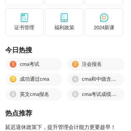
劳动力市场供大于求，如此情形之下，招聘的企业对岗位
要求恐怕也会更严苛。而提升管理会计可以提升在就业环
境的竞争力。
证书管理
福利政策
2024新课
好消息！CMA可享受四重优惠！！
今日热搜
限时立减千元：报考CMA可享6折优惠！CMA课程可享8.5
折优惠！满￥2000全额返学费！还限时享免息！
1
2
cma考试
注会报名
>>点击查看活动详情<<
3
4
成功通过cma
cma和中级含金量
5
6
英文cma报名
cma考试成绩多久出
热点推荐
【管理会计师CMA】
● 正保会计网校在管理会计师CMA培训方面积累了丰富的
延迟退休政策下，提升管理会计能力更要趁早！