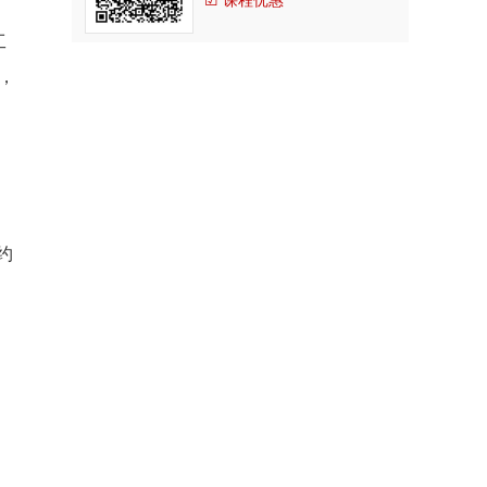
☑ 课程优惠
工
叠
，
约