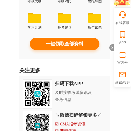
考试大纲
考纲对比
思维导图
在线客服
学习计划
备考建议
历年试题
APP
一键领取全部资料
官方号
关注更多
折
建议/投诉
扫码下载APP
及时接收考试资讯及
备考信息
↘微信扫码解锁更多↙
☑ CMA报考资讯