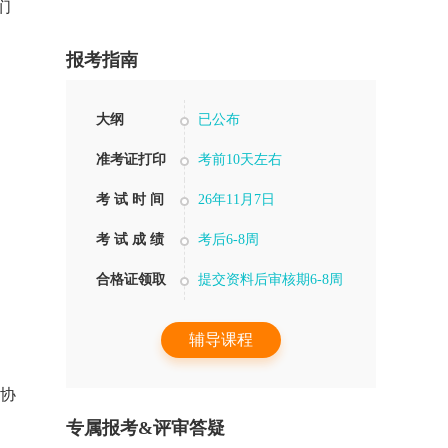
们
报考指南
大纲
已公布
准考证打印
考前10天左右
考 试 时 间
26年11月7日
考 试 成 绩
考后6-8周
合格证领取
提交资料后审核期6-8周
辅导课程
在协
专属报考&评审答疑