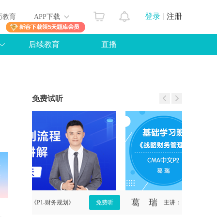
登录
注册
历教育
APP下载
后续教育
直播
免费试听
葛 瑞
罗杰夫
免费听
主讲：《P2-战略财务管理》
免费听