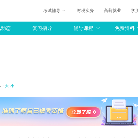
考试辅导
财税实务
高薪就业
学
试动态
复习指导
辅导课程
免费资料
？
字体：
大
小
罗杰夫
：《P2-战略财务管理》
免费听
主讲：《P1-财务规划》