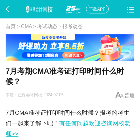
下载APP
首页
>
CMA
>
考试动态
>
报考动态
7月考期CMA准考证打印时间什么时
候？
来源：
正保会计网校
2024-07-05
普通
7月CMA准考证打印时间什么时候？报考的考生
们一起来了解下吧！
有任何问题欢迎咨询网校老
师>>