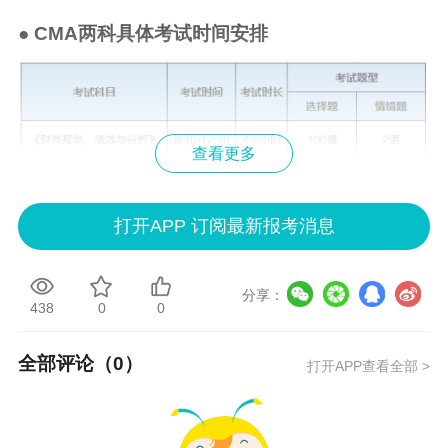
● CMA两科具体考试时间安排
查看更多
打开APP 订阅最新报考消息
说明：因考试政策、内容不断变化与调整，正保
会计网校提供的以上考试信息仅供参考，如有异
分享：
议，请考生以部门公布的内容为准！
438
0
0
点击查看CMA历年试题>>
全部评论（
0
）
打开APP查看全部 >