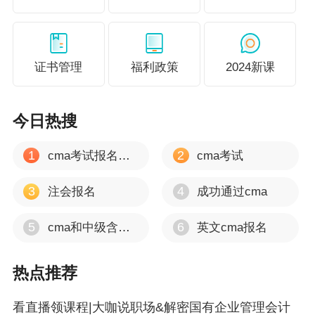
>
>
>
>
CMA前导课
证书管理
福利政策
2024新课
今日热搜
1
2
cma考试报名时间
cma考试
3
4
注会报名
成功通过cma
5
6
cma和中级含金量
英文cma报名
热点推荐
看直播领课程|大咖说职场&解密国有企业管理会计