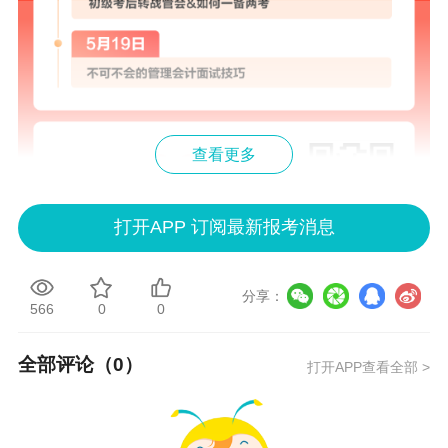
查看更多
打开APP 订阅最新报考消息
分享：
566
0
0
除了3场直播好课之外，实战&薪动计划还将赠送
经典录播课
以
及
干货电子资料
，一起来先睹为快！
全部评论（
0
）
打开APP查看全部 >
>
>
>
>
告别小白，Excel带学实操班