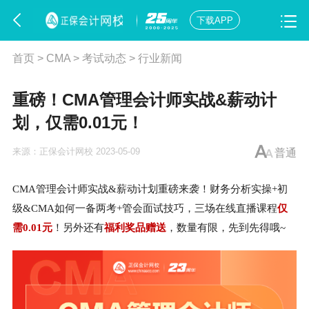
下载APP
首页
>
CMA
>
考试动态
>
行业新闻
重磅！​CMA管理会计师实战&薪动计
划，仅需0.01元！
来源：
正保会计网校
2023-05-09
普通
CMA管理会计师实战&薪动计划重磅来袭！财务分析实操+初
级&CMA如何一备两考+管会面试技巧，三场在线直播课程
仅
需
0.01元
！另外还有
福利奖品赠送
，数量有限，先到先得哦~