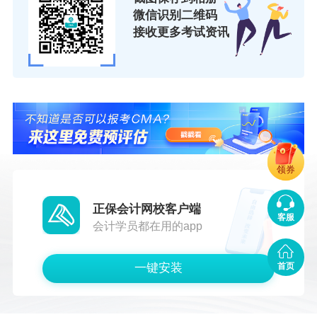
微信识别二维码
接收更多考试资讯
活动报名：
只需0.01元，
点击了解实战&薪动计划活动课程
详情>>
福利及全勤奖：
完成课程，即可获取学习大礼包，包含CM
A前导课程、Excel实操技能课程、CMA历年样卷、管理能
领券
力提升计划、重点大纲、思维导图。完成三场直播课程学
习，可获取全勤奖，奖品为IMA协会定制晴雨伞、IMA协会
正保会计网校客户端
定制充电宝、IMA协会定制马克杯套装三选一。
客服
会计学员都在用的app
一键安装
首页
薪动好课+甄选资料+精美好礼
仅需0.01元