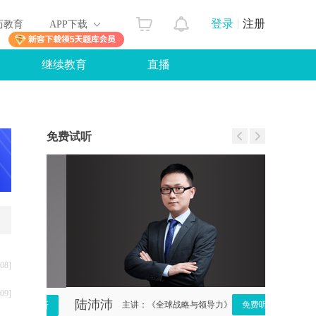
登录
注册
历教育
APP下载
继续教育
直播
免费试听
08]
09]
陆沛沛
张文飞
主讲：《全球战略与领导力》
免费听
免费听