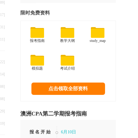
09]
限时免费资料
17]
31]
11]
报考指南
教学大纲
study_map
22]
模拟题
考试介绍
14]
08]
点击领取全部资料
08]
29]
澳洲CPA第二学期报考指南
19]
报 名 开 始
6月10日