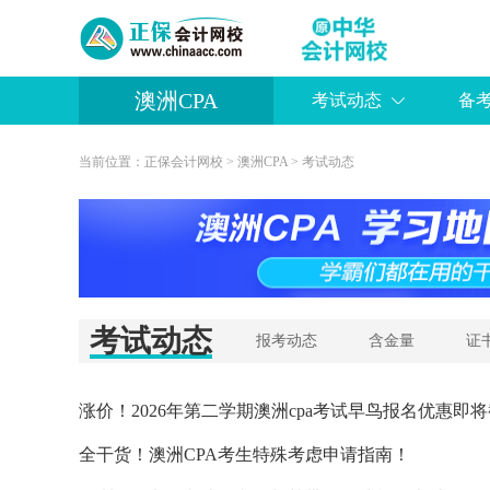
澳洲CPA
考试动态
备
当前位置：
正保会计网校
>
澳洲CPA
>
考试动态
考试动态
报考动态
含金量
证
涨价！2026年第二学期澳洲cpa考试早鸟报名优惠即
全干货！澳洲CPA考生特殊考虑申请指南！
张文飞
张文飞
听
主讲：《道德与治理》
免费听
主讲