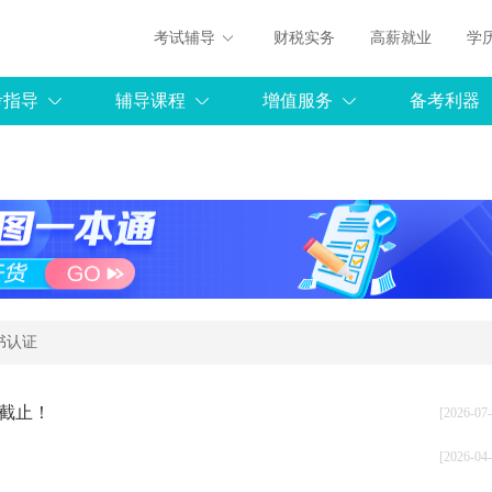
考试辅导
财税实务
高薪就业
学
考指导
辅导课程
增值服务
备考利器
书认证
将截止！
[2026-07-
[2026-04-
张文飞
：《财务报告》
免费听
主讲：《战略管理会计》