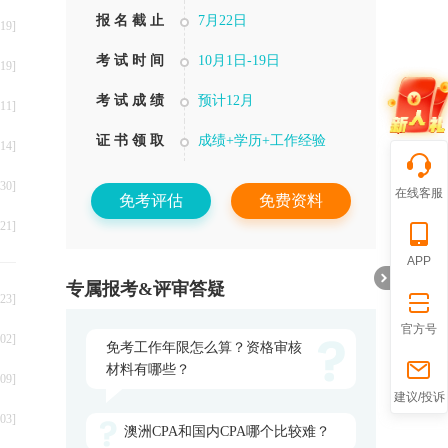
报 名 截 止
7月22日
19]
考 试 时 间
10月1日-19日
19]
考 试 成 绩
预计12月
11]
证 书 领 取
成绩+学历+工作经验
14]
30]
在线客服
免考评估
免费资料
21]
APP
专属报考&评审答疑
23]
官方号
02]
免考工作年限怎么算？资格审核
材料有哪些？
09]
折
建议/投诉
03]
澳洲CPA和国内CPA哪个比较难？