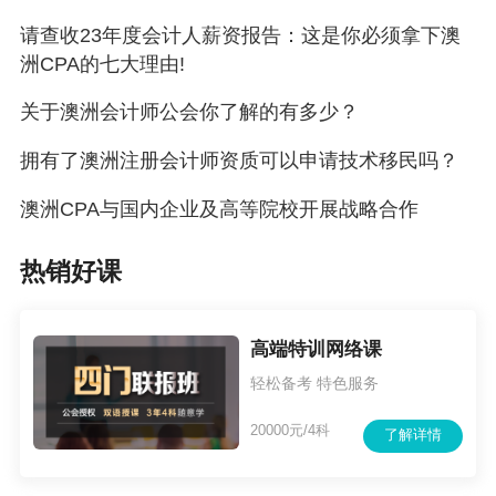
澳洲会计专业必须考出CPA才能够移民吗？
请查收23年度会计人薪资报告：这是你必须拿下澳
洲CPA的七大理由!
澳洲CPA资格评审已上线赶紧点击获
关于澳洲会计师公会你了解的有多少？
2022/4/25
取免试吧！
拥有了澳洲注册会计师资质可以申请技术移民吗？
澳洲CPA与国内企业及高等院校开展战略合作
热销好课
高端特训网络课
轻松备考 特色服务
20000元/4科
了解详情