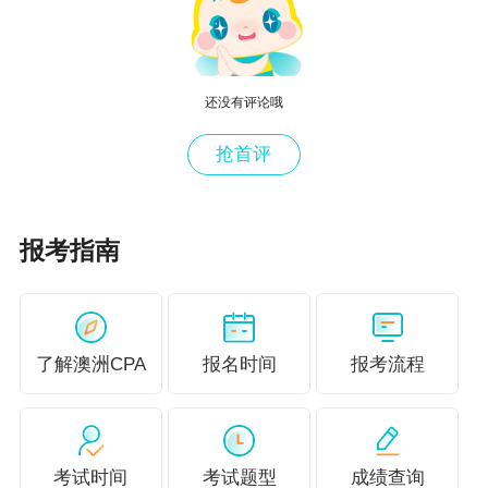
题。
三是移民澳大利亚，澳洲会计师公会是澳洲政府授权
审核会计师移民申请的专业团体之一，持有澳洲注册
还没有评论哦
会计师证书将会大大提高移民成功率，可以说澳洲会
抢首评
计师公会给众多想要移民澳洲生活的财务人员，带来
了福利，只要你足够优秀移民澳洲并非什么难事。
报考指南
END
获取更多澳洲CPA学习资料
了解澳洲CPA
报名时间
报考流程
爱 上 学 习 | 拥 抱 未 来
LOVE OF LEARNING
考试时间
考试题型
成绩查询