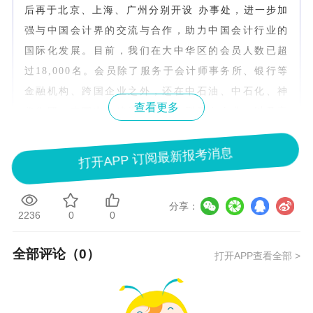
后再于北京、上海、广州分别开设 办事处，进一步加
强与中国会计界的交流与合作，助力中国会计行业的
国际化发展。目前，我们在大中华区的会员人数已超
过18,000名。会员除了服务于会计师事务所、银行等
金融机构、跨国企业之外，还在中石油、中石化、神
查看更多
华集团、中国电力建设集团等大型国有企业，以及审
计署、财政部、外汇管理局等政府机构中任职。
打开APP 订阅最新报考消息
澳洲注册会计师有什么作用
一是进入企业认证雇主单位获取高薪资，比如很多资
分享：
2236
0
0
深澳洲注册会计师在四大或腾讯就职，并任职财务高
管，收入相当可观。
全部评论（
0
）
打开APP查看全部 >
二是取得更多会计师资质，从事教学研究工作或出国
深造，拥有澳洲CPA就相当于拥有了多个国家的会计
师资格，在国外就职财务及相关工作照样没有任何问