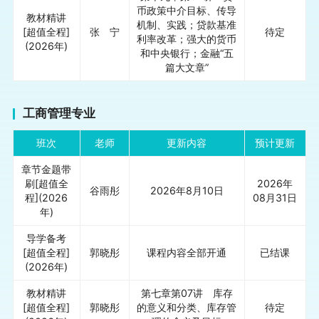
币政策中介目标、传导
教材精讲
机制、实践；贷款基准
[超值全程]
张 宁
待定
利率改革；强大的货币
(2026年)
和中央银行；金融“五
篇大文章”
工商管理专业
班次
老师
更新内容
预计更新
章节金题带
刷[超值全
2026年
谷雨彤
2026年8月10日
程](2026
08月31日
年)
导学备考
[超值全程]
郭晓彤
课程内容全部开通
已结课
(2026年)
教材精讲
第七章第07讲 库存
[超值全程]
郭晓彤
的意义和分类、库存管
待定