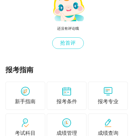
老师点评视
（考生回忆
专业
考情分析
考点点评
频
版）
还没有评论哦
试题考点点
老师点评视
工商管理
试题
考情分析
抢首评
评
频
人力资源
试题考点点
老师点评视
试题
考情分析
管理
评
频
报考指南
试题考点点
老师点评视
金融
试题
考情分析
评
频
试题考点点
老师点评视
新手指南
报考条件
报考专业
财政税收
试题
考情分析
评
频
◆高级经济师复习资料大礼包
考试科目
成绩管理
成绩查询