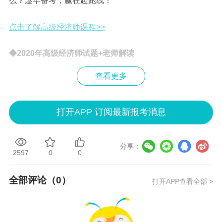
么？趁早备考，赢在起跑线！
点击了解高级经济师课程>>
◆2020年高级经济师试题+老师解读
查看更多
相信考生都知道，历年试题是非常具有参考性的，由于高
级经济师2020年才开始统考，2020年的试题就更加据有参
打开APP 订阅最新报考消息
考价值了，小编建议考生在学过高级经济师教材后在做试
题、对答案。
分享：
2597
0
0
正保会计网校为各位考生准备了2020年高级经济师的试
题，更有网校辅导老师的试题解读，手把手带你分析试
全部评论（
0
）
打开APP查看全部 >
题，赶紧收藏一下吧~
试题