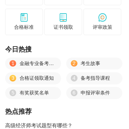
正保会计网校特意为2021届的高级经济师考生们整理了高
级经济师学习资料大礼包，无论是考试、评审政策、还是
备考建议、复习资料，这里统统都有！此外更有免费课件
合格标准
证书领取
评审政策
等你来听，还等什么？赶紧点击下图领取吧！
今日热搜
1
2
金融专业备考心得
考生故事
3
4
合格证领取通知
备考指导课程
5
6
有奖获奖名单
申报评审条件
热点推荐
高级经济师考试题型有哪些？