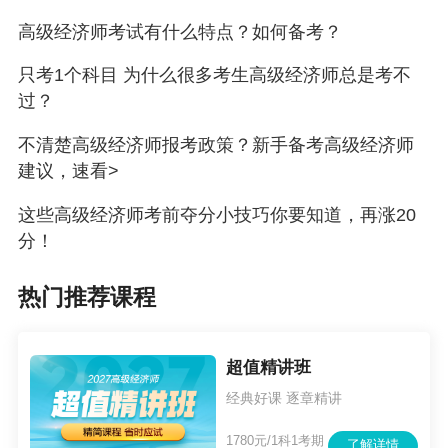
2020年起，高级经济师实行统考制，要想顺利拿下高级经
高级经济师考试有什么特点？如何备考？
济师，需要先考试再评审，要趁早备考！
只考1个科目 为什么很多考生高级经济师总是考不
正保会计网校2021年高级经济师辅导课程已上线，设置超
过？
值精品班、考评无忧班、论文班。其中，考评无忧班含考
不清楚高级经济师报考政策？新手备考高级经济师
试、评审、论文指导课，超级划算！早报课，早学习
建议，速看>
哟！！
这些高级经济师考前夺分小技巧你要知道，再涨20
分！
点击了解高级经济师课程>>
热门推荐课程
更多推荐：
有哪些适合高级经济师考生看的宝藏公众号？
超值精讲班
经典好课 逐章精讲
2020年高级经济师《评审指导》课程上线
1780元/1科1考期
了解详情