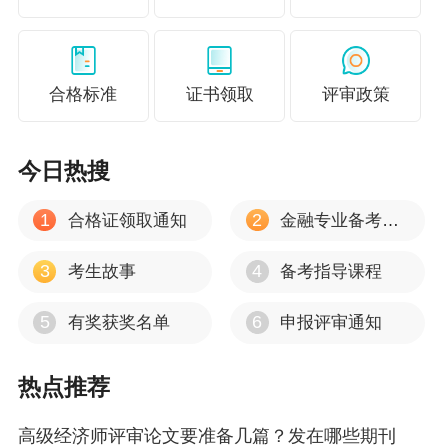
合格标准
证书领取
评审政策
正保会计网校2022年高级经济师辅导课程火爆招
生中，设置超值精品班、考评无忧班、论文班。
今日热搜
其中，考评无忧班含考试、评审、论文指导课，
超级划算！论文班从选题、撰写、审稿到发表提
1
2
合格证领取通知
金融专业备考心得
供全程辅导，提升论文发表率！辅导期内直至论
3
4
考生故事
备考指导课程
文发表成功！
5
6
有奖获奖名单
申报评审通知
点击了解高级经济师课程>>
更多推荐：
热点推荐
高级经济师评审是哪个部门组织？
高级经济师评审论文要准备几篇？发在哪些期刊