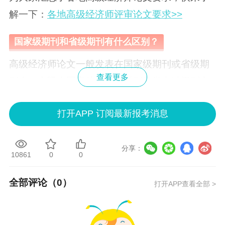
解一下：
各地高级经济师评审论文要求>>
国家级期刊和省级期刊有什么区别？
高级经济师论文一般发表在国家级期刊或省级期
查看更多
刊上，实际上国家从来没有对刊物做出过级别之
分，也就是在影响力和专业程度上没有省级和国
打开APP 订阅最新报考消息
家级的差别。所谓国家级期刊和省级期刊之分，
主要为方便管理，根据期刊主管单位的级别而做
了区别。即国家单位主管期刊为国家级期刊，省
分享：
10861
0
0
单位主管期刊为省级期刊。
全部评论（
0
）
打开APP查看全部 >
但无论是国家级期刊还是省级期刊，都必须具备
CN刊号和ISSN刊号，“CN号”指的是国内统一连
续出版物号，即它是新闻出版行政部门分配给连