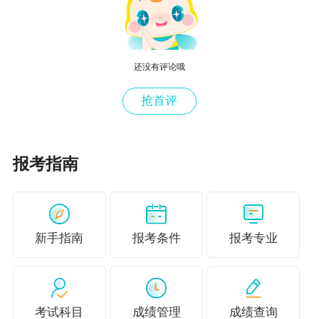
续出版物的代号；“ISSN号”指的是标准国际刊
号，是标准国际连续出版物号的简称。
还没有评论哦
说明：因考试政策、内容不断变化与调整，正保
会计网校提供的以上信息仅供参考，如有异议，
抢首评
请考生以官方公布内容为准！
相信很多考生是第一次准备高级经济师评审，对
报考指南
高级经济师评审有很多疑惑却无法解决。别担
心！参与正保会计网校发起的问卷调查，点击下
图，告诉我们你的疑惑，我们将在评审答疑专栏
新手指南
报考条件
报考专业
回复你哦！
去调查问卷提问>>
考试科目
成绩管理
成绩查询