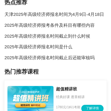
热点推荐
获得的知识产权领域相关职称，可作为申报经济
系列知识产权专业高一级专业技术资格考试或评
天津2025年高级经济师报名时间为4月9日-4月18日
审的条件。
2025年高级经济师报考条件及科目有哪些内容
四、报名审核及缴费
2025年高级经济师报名时间截止到什么时候
（一）报名原则
2025年高级经济师报名时间是什么
高级经济考试报名推行证明事项告知承诺制。
2025年高级经济师报名时间截止后还能审核吗
（二）报名步骤
热门推荐课程
1.注册信息，在线核查
报考人员本人登录报名服务平台，按照要求注
超值精讲班
册，完善个人信息，在线核查身份、学历（学
经典好课 逐章精讲
位）信息（原则上24小时内返回核查结果），提
1780元/1科1考期
交注册信息24小时后可登录报名服务平台报名。
了解详情