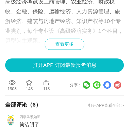
高级经济考试设工商管理、农业经济、财政税
收、金融、保险、运输经济、人力资源管理、旅
游经济、建筑与房地产经济、知识产权等10个专
业类别，每个专业设《高级经济实务》1个科目，
题型为主观题。
查看更多
二、报名时间及方式
打开APP 订阅最新报考消息
报名时间为
2025年4月9日0:00至4月18日24:0
0
。考试采取网络报名方式，请报考人员登录全国
专业技术人员资格考试报名服务平台（以下简
分享：
1503
143
118
称“报名服务平台”，网址为http://zg.cpta.com.cn/
examfront）进行报名。报考人员须在规定时间内
全部评论（
6
）
打开APP查看全部 >
完成报名，逾期无法进行报名。
四季风景如画
简洁明了
三、报名条件