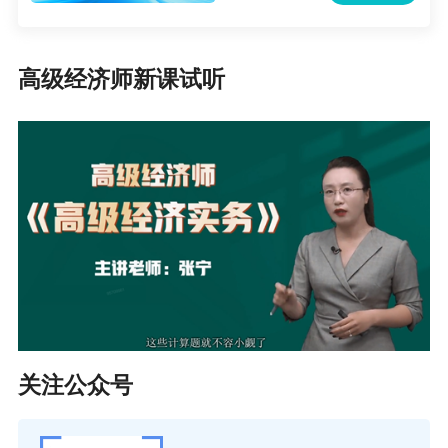
报考人员须及早注册，已注册的报考人员需按要
求完善注册信息。
高级经济师新课试听
为加强报名证明事项告知承诺制事中监管，如报
考人员提交的境内高等教育学历学位信息无法通
过在线自动核验，报考人员应在报名前及时登录
中国高等教育学生信息网（学信网）进行验证/认
证，下载相关PDF格式在线验证/认证报告，并在
报名期间按要求上传相关验证/认证报告，接受人
工核查，具体操作方式参见中国人事考试网（htt
p://www.cpta.com.cn）考生问答栏目内容。
报考人员应提前安排好验证/认证事宜，以免影响
关注公众号
报名。如报考人员在考试报名截止前无法及时取