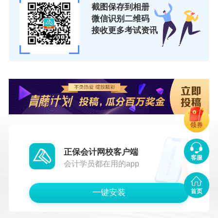
得学历学位验证/认证报告，应临时上传PDF格式
截图保存到相册
的学历学位电子文件继续完成报名，事后补充提
微信识别二维码
接收更多考试资讯
交本人学历学位验证/认证报告。
2.网上填报，诚信承诺
报考人员在报名服务平台填报相关信息后，可自
主选择是否采用告知承诺制方式办理相关事项。
如选择采用告知承诺制方式，在线核查结果返回
后，报考人员须本人根据实际情况填写报名信息
领券
并对填报信息的真实、准确、完整、有效以及本
正保会计网校客户端
人符合考试报名条件作出承诺，接受考试组织机
客服
会计学员都在用的app
构的核查，承担不实承诺的后果；报考人员本人
采用电子方式签署告知承诺书（电子文本），一
一键安装
首页
经提交具有法律效力，不允许代为承诺。未选择