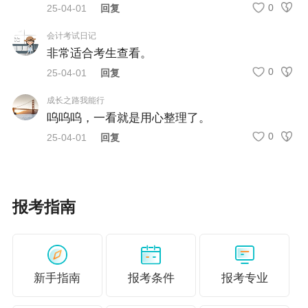
0
25-04-01
回复
（一）凡遵守中华人民共和国宪法和法律，具有
会计考试日记
良好的道德品行和业务素质，符合高级经济专业
非常适合考生查看。
技术资格考试下列报名条件之一的经济专业人
0
25-04-01
回复
员，可报名参加考试：
成长之路我能行
呜呜呜，一看就是用心整理了。
1.具备大学专科学历，取得中级经济专业技术资
0
25-04-01
回复
格后，从事与经济师职责相关工作满10年；
2.具备硕士学位，或第二学士学位或研究生班毕
业，或大学本科学历或学士学位，取得中级经济
报考指南
专业技术资格后，从事与经济师职责相关工作满5
年；
3.具备博士学位，取得中级经济专业技术资格
新手指南
报考条件
报考专业
后，从事与经济师职责相关工作满2年。