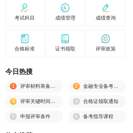
取得会计、统计、审计中级专业技术资格，符合
考试科目
成绩管理
成绩查询
以上学历、年限条件的，可以报名参加高级经济
专业技术资格考试。
（二）取得房地产估价师、咨询工程师（投
合格标准
证书领取
评审政策
资）、土地登记代理人、房地产经纪人、银行业
专业人员中级职业资格，可对应中级经济专业技
今日热搜
术资格；取得资产评估师、税务师职业资格等相
关职业资格，可根据《经济专业人员职称评价基
1
2
评审材料筹备注意事项
金融专业备考心得
本标准条件》规定的学历、年限条件对应初级或
3
4
评审关键时间节点
合格证领取通知
中级经济专业技术资格，并可作为报名参加高一
级经济专业技术资格考试的条件。
5
6
申报评审条件
备考指导课程
（三）知识产权专业人员2020年前按照相关规定