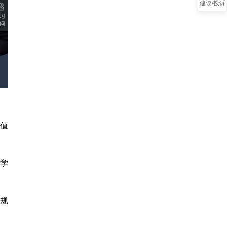
建议/投诉
叠
分值
教学
规