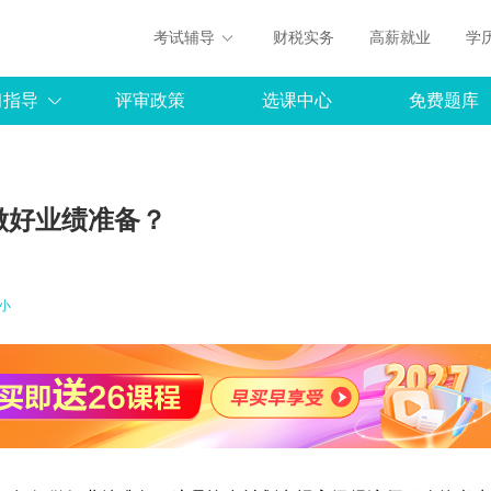
考试辅导
财税实务
高薪就业
学
习指导
评审政策
选课中心
免费题库
做好业绩准备？
小