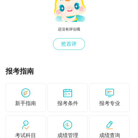
作者），或在新闻出版总署认定的学术期刊上公开发表本
专业论文2篇以上（独著或第一作者）。
注意：在各类
电子
期刊
、增刊、专刊、专辑、特刊、论文集上发表的论文，
还没有评论哦
不作为申报专业技术资格的依据。
抢首评
一般来说，高级经济师评审用的论文不能发表在电子期刊
报考指南
上，如果当地评审政策中没有明确说明，建议咨询下当地
评审委员会。
新手指南
报考条件
报考专业
高级经济师职称评审由各地组织，所以申报时间、申报条
件等不同，具体政策要以参评地通知为准。
各地高级经济
师职称评审政策>>
考试科目
成绩管理
成绩查询