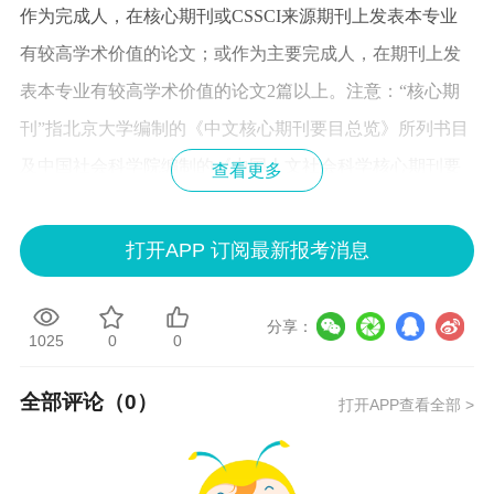
作为完成人，在核心期刊或CSSCI来源期刊上发表本专业
有较高学术价值的论文；或作为主要完成人，在期刊上发
表本专业有较高学术价值的论文2篇以上。
注意：“核心期
刊”指北京大学编制的《中文核心期刊要目总览》所列书目
及中国社会科学院编制的《中国人文社会科学核心期刊要
查看更多
览》所列书目等，“CSSCI来源期刊”指南京大学中国社会科
学研究评价中心发布的《CSSCI来源期刊目录》收录的来
打开APP 订阅最新报考消息
源期刊、来源集刊、扩展版来源期刊，
不含增刊、专刊、
电子期刊
；“期刊”主要指经新闻出版部门批准，在我国境
分享：
1025
0
0
内出版的具有ISSN刊号和CN刊号的期刊。
全部评论（
0
）
根据<
青海省经济系列专业技术人员高级职称评价标准（试
打开APP查看全部 >
行）
>可知：
在国内核心期刊公开发表本专业学术论文1篇（独著或第一