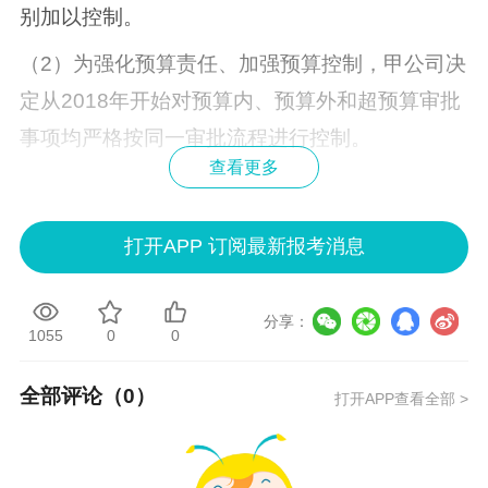
别加以控制。
（2）为强化预算责任、加强预算控制，甲公司决
定从2018年开始对预算内、预算外和超预算审批
事项均严格按同一审批流程进行控制。
查看更多
要求：
（1）根据资料（1），指出甲公司预算管理会议
打开APP 订阅最新报考消息
要求中体现了哪些预算控制方式。
（2）根据资料（2），指出甲公司的做法是否恰
分享：
1055
0
0
当，并说明理由。
全部评论（
0
）
打开APP查看全部 >
查看答案解析