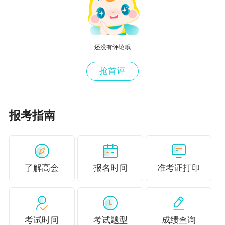
报考高级会计师考试的学员一定要提前准备高级
会计师评审申报相关事宜！为了高分通过高级会
计实务考试，也为了在高会评审中占据优势，你
还没有评论哦
还不考虑报个班吗？正保会计网校新课开讲，加
抢首评
入网校，网校老师全程辅导，备战高级会计师考
试更有保障！
网校高会好课推荐>>
报考指南
了解高会
报名时间
准考证打印
考试时间
考试题型
成绩查询