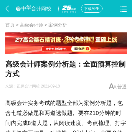
下载APP
首页
>
高级会计师
>
案例分析
高级会计师案例分析题：全面预算控制
方式
来源：
正保会计网校
2021-09-18
普通
高级会计实务考试
的题型全部为案例分析题，包
含七道必做题和两道选做题。要在210分钟的时
间内完成8道大题，从阅读速度、考点梳理、打字