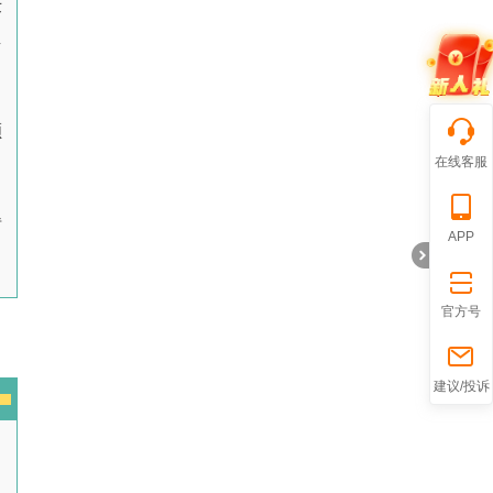
术
聘
颁
在线客服
得
APP
官方号
折
建议/投诉