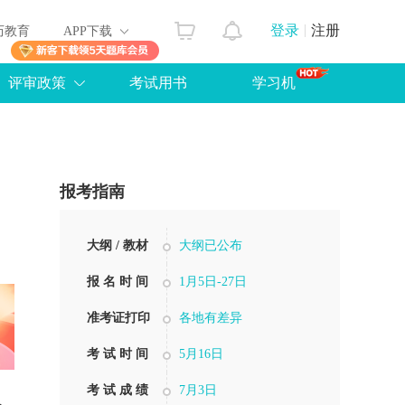
登录
注册
历教育
APP下载
评审政策
考试用书
学习机
报考指南
大纲 / 教材
大纲已公布
报 名 时 间
1月5日-27日
准考证打印
各地有差异
考 试 时 间
5月16日
考 试 成 绩
7月3日