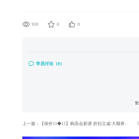
910
0
0
学员讨论（
0
）
暂
上一篇：
【保价11◆11】购高会新课 折扣立减/大额券...