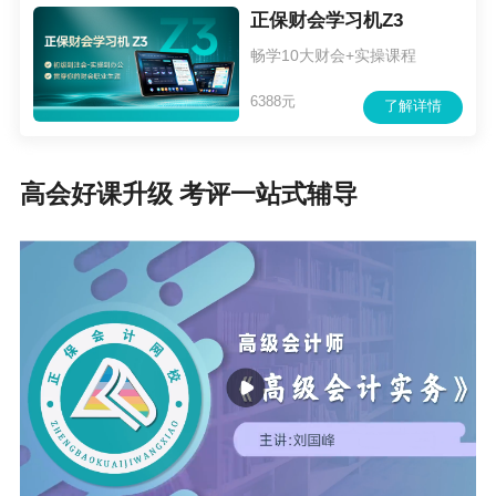
正保财会学习机Z3
照就近方便原则在内地报名。有工作单位的，在
畅学10大财会+实操课程
其工作单位所在地报名；为在校学生的，在其学
6388元
籍所在地报名。
了解详情
所有报名参加考试人员，均在其报名所在地
参加考试。
高会好课升级 考评一站式辅导
（八）审核报考人员报名条件时，报考人员
应提交学历或学位证书或相关专业技术资格证
书、居民身份证明（香港、澳门、台湾居民应提
交本人有效身份证明）等材料。
二、考试科目
（一）初级资格考试科目包括《初级会计实
务》、《经济法基础》。