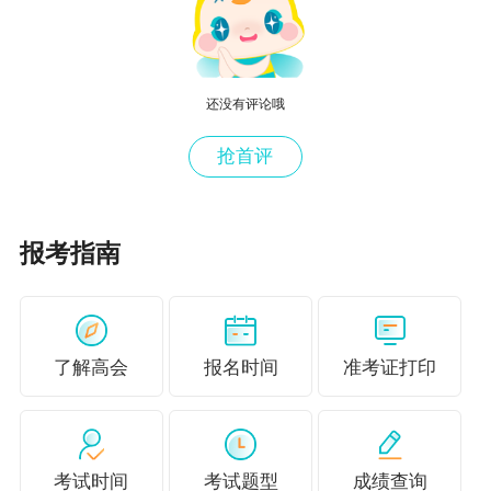
中专、职高和技校）及以上学历。
（三）报名参加中级资格考试的人员，除具
备基本条件外，还必须具备下列条件之一：
还没有评论哦
1.具备大学专科学历，从事会计工作满5年。
抢首评
2.具备大学本科学历或学士学位，从事会计
工作满4年。
报考指南
3.具备第二学士学位或研究生班毕业，从事
会计工作满2年。
4.具备硕士学位，从事会计工作满1年。
了解高会
报名时间
准考证打印
5.具备博士学位。
6.通过全国统一考试，取得经济、统计、审
考试时间
考试题型
成绩查询