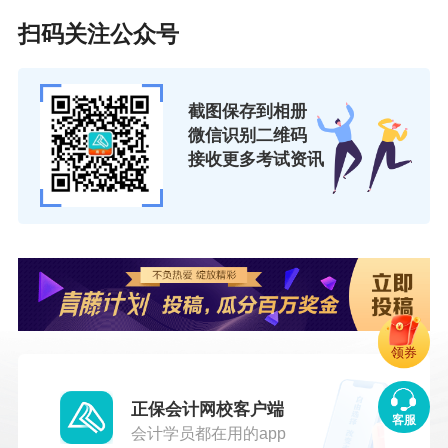
扫码关注公众号
（二）中级资格考试科目包括《中级会计实
务》、《财务管理》、《经济法》。
（三）高级资格考试科目包括《高级会计实
截图保存到相册
微信识别二维码
务》。
接收更多考试资讯
参加初级资格考试的人员，在1个考试年度内
通过全部科目的考试，方可取得初级资格证书；
参加中级资格考试的人员，应在连续2个考试年度
内通过全部科目的考试，方可取得中级资格证
书；
参加高级资格考试并达到国家合格标准的人
员，在“全国会计资格评价网”自行下载打印考试成
领券
绩合格单，3年内参加高级会计师资格评审有效。
正保会计网校客户端
客服
三、考试大纲
会计学员都在用的app