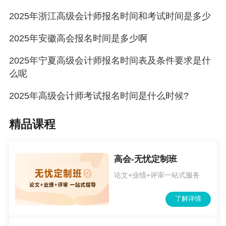
门认可的技工院校学历。本通知所述其他学历或
2025年浙江高级会计师报名时间和考试时间是多少
学位，是指经国务院教育行政部门认可的学历或
学位。
2025年安徽高会报名时间是多少啊
（六）本通知所述有关会计工作年限，截止
2025年宁夏高级会计师报名时间表及条件要求是什
么呢
日期为2024年12月31日；在校生利用业余时间勤
工助学不视为正式从事会计工作，相应时间不计
2025年高级会计师考试报名时间是什么时候?
入会计工作年限；参加中级资格考试工作年限为
精品课程
取得规定学历前后从事会计工作时间的总和。
（七）符合报名条件的在职在岗人员按属地
高会-无忧定制班
化原则在其工作单位所在地报名；符合报名条件
论文+业绩+评审一站式服务
的在校学生，在其学籍所在地报名；符合报名条
了解详情
件的其他人员，在其户籍所在地或居住地报名。
符合报名条件的香港、澳门和台湾居民，按