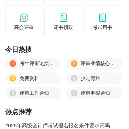
计专业技术中级资格。
（四）报名参加高级资格考试的人员，除具
备基本条件外，还应具备下列条件之一：
高会评审
证书领取
考试用书
1.具备大学专科学历，取得会计师职称后，
从事与会计师职责相关工作满10年。
今日热搜
2.具备硕士学位或第二学士学位或研究生班
1
2
考生评审论文建议
评审业绩核心资料
毕业或大学本科学历或学士学位，取得会计师职
称后，从事与会计师职责相关工作满5年。
3
4
免费资料
少走弯路
3.具备博士学位，取得会计师职称后，从事
5
6
评审工作通知
评审申报通知
与会计师职责相关工作满2年。
热点推荐
（五）本通知“一、考试报名”（二）中所述技
校学历，是指经国务院人力资源社会保障行政部
2025年高级会计师考试报名报名条件要求高吗