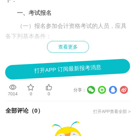
一、考试报名
（一）报名参加会计资格考试的人员，应具
备下列基本条件：
查看更多
1.遵守《中华人民共和国会计法》和国家统
一的会计制度等法律法规。
打开APP 订阅最新报考消息
2.具备良好的职业道德，无严重违反财经纪
律的行为。
分享：
7014
0
0
3.热爱会计工作，具备相应的会计专业知识
和业务技能。
全部评论（
0
）
打开APP查看全部 >
（二）报名参加初级资格考试的人员，除具
备基本条件外，还必须具备高中毕业（含高中、