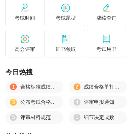
论文的写作发表需要经历选题、撰写、审稿、发表等一系
列步骤，过程会比较长，一般需要至少几个月的时间，大
考试时间
考试题型
成绩查询
部分学员需要3-6月的时间才能发表一篇论文。且论文在期
刊的发表通常需要排期，排期所需时间也不能完全确定和
估量。
高会评审
证书领取
考试用书
另外若高会考试成绩未达到全国线而达到省线通常只有一
次参加高级会计师评审的机会，若此时论文没有发表就要
今日热搜
重新参加考试了！
1
2
合格标准成绩有效期
成绩合格单打印流程
趁着现在，赶紧准备高级会计师评审吧，越早通过评审占
据优势就越大！高级会计师竞争愈加激烈！论文发表、申
3
4
公布考试合格标准
评审申报通知
报评审提前准备刻不容缓！
了解各地高级会计师评审申报
5
6
评审材料规范
细节决定成败
时间及政策>>