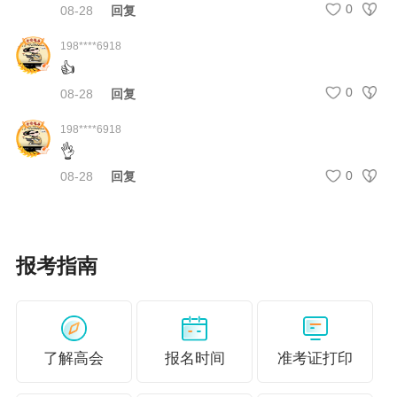
0
08-28
回复
四川
60分
3年内有效
198****6918
重庆
60分
2025-2027年度有效
👍
山西
60分
3年内有效，
当年可申报评审
0
08-28
回复
山东
60分
3年内有效，
当年可申报评审
198****6918
各地陆续更新中
👌
0
08-28
回复
说明：因考试政策、内容不断变化与调整，正保会计网校
提供的以上信息仅供参考，如有异议，请考生以官方部门
公布的内容为准！
报考指南
高会考试通过后接下来就是评审！
现在还没有开始准备论文发表的考生，现在必须要动起来
了解高会
报名时间
准考证打印
了！