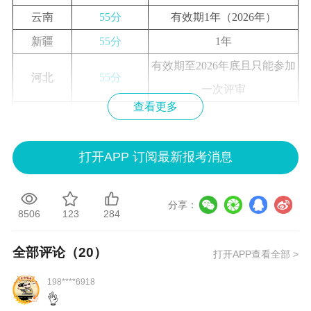
云南
55分
有效期1年（2026年）
新疆
55分
1年
有效期至2026年底且只能参加
河北
55分
一次评审
查看更多
内蒙古
55分
参加当年评审有效
青海
55分
长期有效
打开APP 订阅最新报考消息
宁夏
55分
1年
湖南
57分
当年度有效
分享：
黑龙江
57分
当年度有效
8506
123
284
天津
60分
3年内有效，当年即可申报
全部评论（
20
）
打开APP查看全部 >
陕西
60分
2025-2027年度有效
198****6918
3年内（含考试年度）参加评
江西
60分
👌
审有效