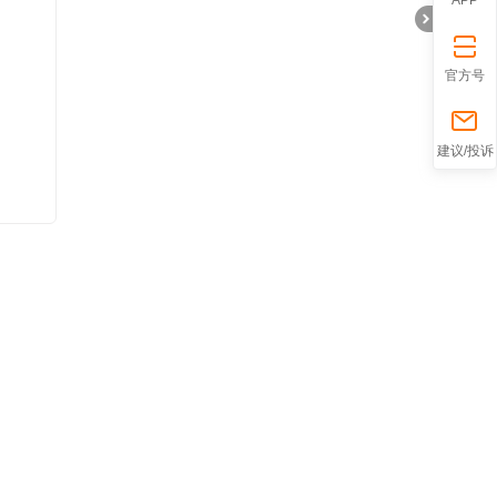
官方号
折
建议/投诉
叠