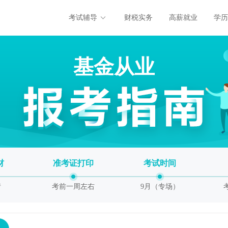
考试辅导
财税实务
高薪就业
学历
基金从业
材
准考证打印
考试时间
情
考前一周左右
9月（专场）