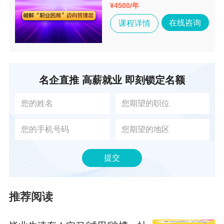
¥
4500/年
在线咨询
课程详情
名企直推 高薪就业 即刻锁定名额
提交
推荐阅读