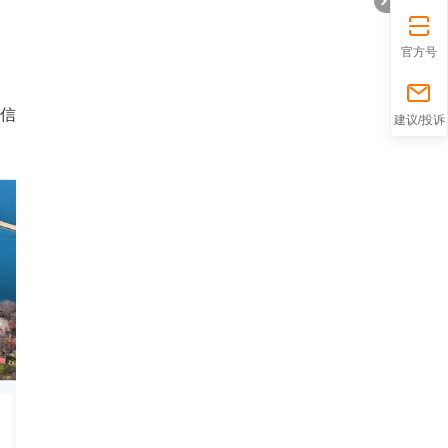
官方号
折
信
建议/投诉
叠