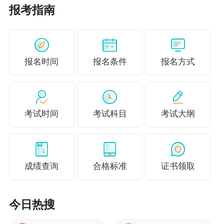
11.新准则增设了“商誉”科目，从“无形资产”科
报考指南
目分离出来，产生于非同一控制下企业合并。
12.原制度要求采用纳税影响会计法进行所得
报名时间
报名条件
报名方式
税会计处理的企业设置“递延税款”科目，而新准则
设置了“递延所得税资产”和“递延所得税负债”科
目，其核算方法与原制度相比有所变化。（教材
考试时间
考试科目
考试大纲
第五章所得税）
递延所得税资产=可抵扣暂时性差异×税率
递延所得税负债=应纳税暂时性差异×税率
成绩查询
合格标准
证书领取
13.新准则取消了“应付短期债券”科目，而设
置了“交易性金融负债”科目。核算直接指定为以公
今日热搜
允价值计量且其变动计入当期损益的金融负债。