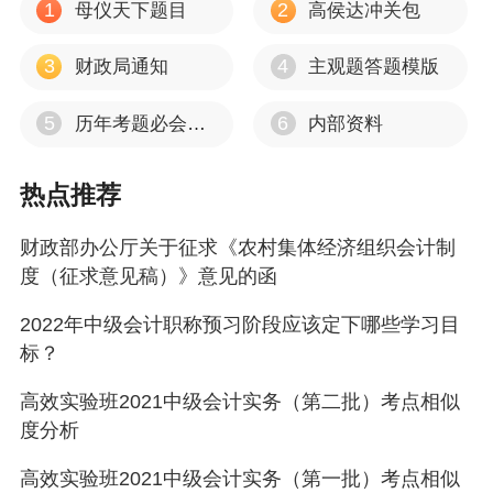
1
2
母仪天下题目
高侯达冲关包
14.“应付工资”和“应付福利费”科目合并为“应
付职工薪酬”科目。
3
4
财政局通知
主观题答题模版
15.“应交税金”和“其他应交款”合并为“应交税
5
6
历年考题必会考点
内部资料
费”科目。
热点推荐
16.新准则中设置的“预计负债”科目，其核算
内容与原制度相比有所变化。
财政部办公厅关于征求《农村集体经济组织会计制
度（征求意见稿）》意见的函
17.“盈余公积”科目取消了法定公益金有关的
核算。
2022年中级会计职称预习阶段应该定下哪些学习目
标？
18.新准则增设了“库存股”科目，核算企业收
购、转让或注销本公司股份金额。
高效实验班2021中级会计实务（第二批）考点相似
度分析
19.新准则增设了“研发支出”科目，核算企业
高效实验班2021中级会计实务（第一批）考点相似
进行研究和开发无形资产过程中发生的各项支