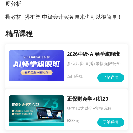
度分析
出。
撕教材+搭框架 中级会计实务原来也可以很简单！
20.新准则增设了“公允价值变动损益”科目，
核算企业交易性金融资产、交易性金融负债，以
精品课程
及采用公允价值模式计量的投资性房地产等公允
价值变动形成的应计入当期损益的利得或损失。
2026中级-AI畅学旗舰班
21.“其他业务支出”科目变为“其他业务成本”科
多位师资 直播+录播无限畅学
目。
热门课程
了解详情
22.“主营业务税金及附加”科目变为“营业税金
及附加”科目。
正保财会学习机Z3
畅学10大财会+实操课程
23.“营业费用”科目变为“销售费用”科目。
6388元
24.新准则增设了“资产减值损失”科目，
了解详情