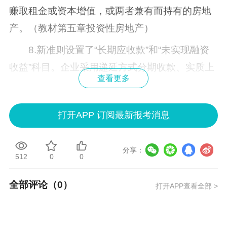
赚取租金或资本增值，或两者兼有而持有的房地
产。（教材第五章投资性房地产）
8.新准则设置了“长期应收款”和“未实现融资
收益”科目。企业采用递延方式分期收款、实质上
查看更多
具有融资性质的经营活动，已满足收入确认条件
的，应按应收合同或协议余款借记“长期应收款”科
打开APP 订阅最新报考消息
目，按其公允价值贷记“主营业务收入”等科目，按
差额贷记“未实现融资收益”科目。
分享：
9.新准则设置了“长期股权投资”科目，但其核
512
0
0
算内容和核算方法与原制度相比有所变化。
全部评论（
0
）
打开APP查看全部 >
10.新准则增设了“累计摊销”科目。用来核算
无形资产的摊销额。