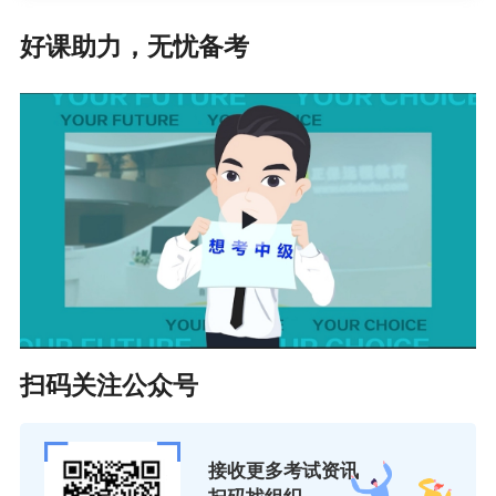
25.“所得税”科目变为“所得税费用”科目。
好课助力，无忧备考
26.新准则取消了“待摊费用”和“预提费用”科
目。
查看原帖，进行讨论>>
扫码关注公众号
接收更多考试资讯