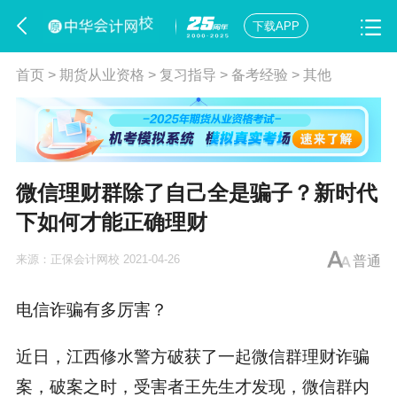
下载APP
首页
>
期货从业资格
>
复习指导
>
备考经验
>
其他
微信理财群除了自己全是骗子？新时代
下如何才能正确理财
来源：
正保会计网校
2021-04-26
普通
电信诈骗有多厉害？
近日，江西修水警方破获了一起微信群理财诈骗
案，破案之时，受害者王先生才发现，微信群内