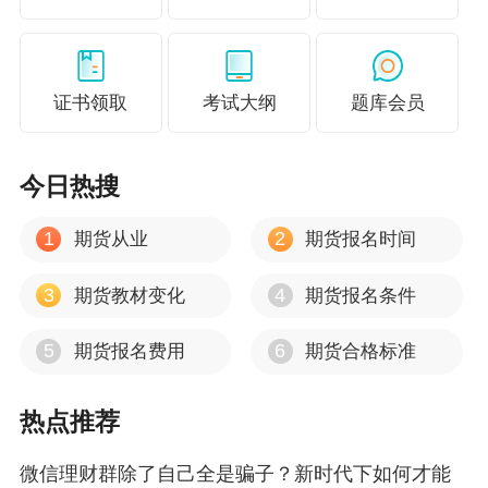
点击了解期货
想要投资证券，就去了解下什么叫做鹿市和猴
证书领取
考试大纲
题库会员
市，了解证券市场入场规则，才能更好的规避风
险，实现共赢
今日热搜
点击了解证券
1
2
期货从业
期货报名时间
你不理财，财不理你。你一理财，无财可理。财
3
4
期货教材变化
期货报名条件
富永远遵守金字塔定律，三七定律，老老实实学
5
6
期货报名费用
期货合格标准
习，老老实实理财，才能安心实现“睡后”收入。
热点推荐
so，fighting！<<<
微信理财群除了自己全是骗子？新时代下如何才能
更多推荐：