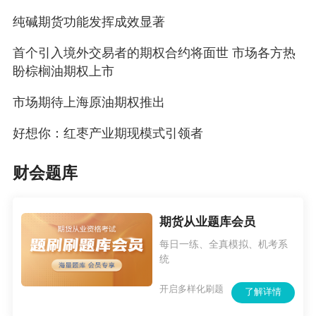
司营业部的合作，可能会成为风险管理公司与其
纯碱期货功能发挥成效显著
他现货业务相关公司区别的一个重大优势。“永安
首个引入境外交易者的期权合约将面世 市场各方热
期货现在有40多家营业部，30多家已经与永安资
盼棕榈油期权上市
本建立了业务联系。”刘胜喜说，这使得风险管理
市场期待上海原油期权推出
公司不必在相关地区设立分公司，总部为客户设
计方案后，营业部的人员根据方案直接与客户对
好想你：红枣产业期现模式引领者
接，可以很大程度上提高业务拓展效率。
财会题库
独立运营，既隔离风险又有自我空间
随着风险管理公司各项业务模式成形、业务
期货从业题库会员
规模扩大，其收入已经成为期货公司营收的重要
每日一练、全真模拟、机考系
统
来源。作为期货公司风险管理业务的重要载体，
风险管理公司的发展需要期货公司的资金、资源
开启多样化刷题
了解详情
支持，那么风险管理公司回归为期货公司内部的