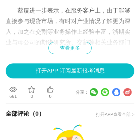
蔡厦进一步表示，在服务客户上，由于能够
直接参与现货市场，有时对产业情况了解更为深
入，加之在交割等业务操作上经验丰富，浙期实
业与母公司的期货研究所、交割等相关业务部门
查看更多
的交流和信息反馈，会进一步提高母公司服务客
户的水平，实现公司与母公司业务协同发展。
打开APP 订阅最新报考消息
“当由期货公司业务单元开发的、参与期货市
场的实体企业或金融机构遇到自身难以解决的问
分享：
661
0
0
题，需要更多专业支持、对衍生工具有更多需求
时，就可以由风险管理公司依托其投研和专业团
全部评论（
0
）
打开APP查看全部 >
队，为其提供更深入的服务。”永安期货总经理葛
国栋说，近几年，永安期货与永安资本基于过去