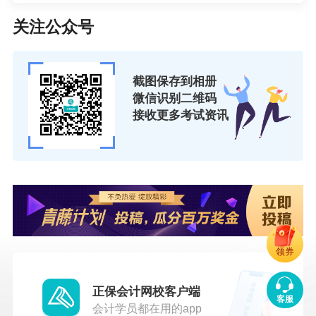
一个业务部门，能否成为一个探索方向呢？
关注公众号
期货日报记者采访多位行业人士发现，短期
从综合效益看，风险管理公司“回归”理论上能够促
截图保存到相册
进期货公司的客户资源与风险管理业务更充分地
微信识别二维码
接收更多考试资讯
对接，可能会给期货公司的风险管理业务长期发
展打开一些空间。例如，“回归”后原风险管理公司
存在的资金瓶颈可以比较容易得到解决，原风险
管理公司的投资、业务渠道可以为期货公司所
用，具有竞争力的激励机制可以帮助期货公司吸
引并留住优秀人才。
领券
“但从实际操作看，业务隔离是风险管理公司
正保会计网校客户端
与期货公司分开运营重要优势体现，既符合监管
客服
会计学员都在用的app