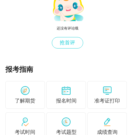
几年的探索和尝试，在业务上已经形成较为成熟
的合作模式，在奖励制度、专业人才培养、信息
交流互通等方面实现了深入合作。
还没有评论哦
据记者了解，行业中有多家公司都存在类似
抢首评
永安资本与其母公司合作的情况。期货公司借助
业务单元覆盖范围广、人员相对充足的优势，为
风险管理公司的业务开展提供客户拓展、项目初
报考指南
步洽谈等方面的支持，对客户进行初步筛选和沟
通，逐步成为“项目承揽”的角色。而风险管理公司
逐步成为“项目承做”的角色，主要为期货公司业务
了解期货
报名时间
准考证打印
单元的客户提供期现、场外衍生品等模式的具体
服务，为期货公司的营业部拓展市场提供重要助
力。“我们还设立了一些专门的岗位，协调期货公
考试时间
考试题型
成绩查询