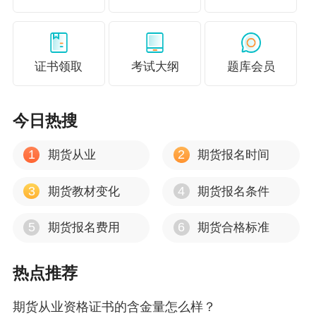
司各地所在部门与永安资本之间的关系。”葛国栋
介绍，目前永安资本已尝试在青岛、沈阳设立这
样的岗位，未来会在其他业务量比较大的地方设
证书领取
考试大纲
题库会员
立此类站点。
“虽然该模式的具体运作流程还在完善，但它
今日热搜
能把机制打通，让大家各司其职、发挥所长，总
体上看，大家配合的积极性非常高，业务融合也
1
2
期货从业
期货报名时间
越来越好。”永安资本总经理刘胜喜表示，而且在
3
4
期货教材变化
期货报名条件
母公司永安期货支持下，永安资本还对母公司营
业部人员建立奖励性的培训等学习活动体系，促
5
6
期货报名费用
期货合格标准
进营业部人员从简单的经纪职能逐渐向具备多种
热点推荐
能力的综合项目负责人职能转。
在刘胜喜看来，未来风险管理公司与期货公
期货从业资格证书的含金量怎么样？