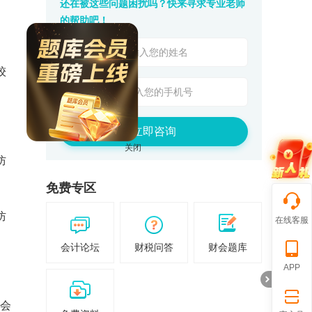
还在被这些问题困扰吗？快来寻求专业老师
的帮助吧！
较
立即咨询
防
关闭
免费专区
防
在线客服
会计论坛
财税问答
财会题库
APP
会