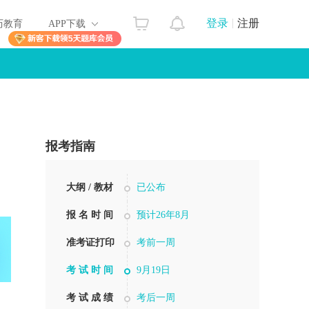
登录
注册
历教育
APP下载
报考指南
大纲 / 教材
已公布
报 名 时 间
预计26年8月
准考证打印
考前一周
考 试 时 间
9月19日
考 试 成 绩
考后一周