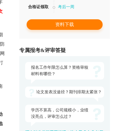
年
合格证领取
考后一周
次
资料下载
期
防
专属报考&评审答疑
试网
打
报名工作年限怎么算？资格审核
材料有哪些？
南
论文发表没途径？期刊排期太紧张？
、
、
学历不算高，公司规模小，业绩
动
没亮点，评审怎么过？
地