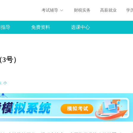
考试辅导
财税实务
高薪就业
学
习指导
免费资料
选课中心
（3号）
大
小