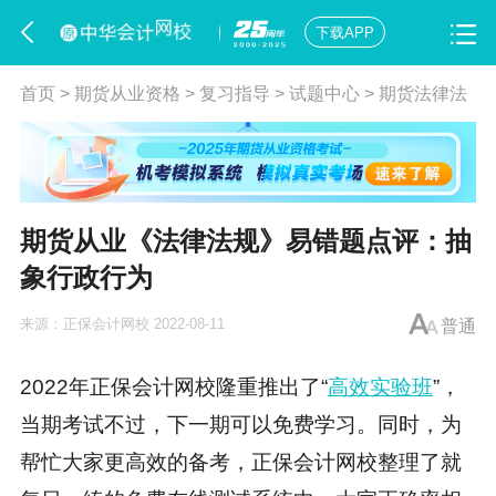
下载APP
首页
>
期货从业资格
>
复习指导
>
试题中心
>
期货法律法
规
期货从业《法律法规》易错题点评：抽
象行政行为
来源：
正保会计网校
2022-08-11
普通
2022年正保会计网校隆重推出了“
高效实验班
”，
当期考试不过，下一期可以免费学习。同时，为
帮忙大家更高效的备考，正保会计网校整理了就