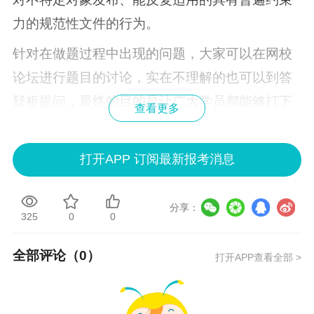
力的规范性文件的行为。
针对在做题过程中出现的问题，大家可以在网校
论坛进行题目的讨论，实在不理解的也可以到答
疑板提问，最终的目的是让广大学员都能够打下
查看更多
一个坚实的基础，为以后的深入学习作好充分的
准备。大家要好好把握，认真练习和测试，以求
打开APP 订阅最新报考消息
达到良好的练习效果。
注：以上习题来源于
正保会计网校
“
每日一练——
分享：
325
0
0
免费在线测试
”栏目，网校老师针对学员每日提交
的测试结果挑选出有代表性的错题进行点评。
全部评论（
0
）
打开APP查看全部 >
注：本文为正保
会计
网校原创，版权属正保会计
网校所有，未经授权，不得转载。