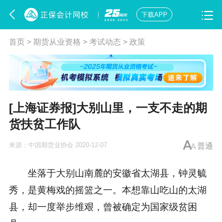
下载APP
首页
>
期货从业资格
>
考试动态
>
政策
[上海证券报]大别山里，一支不走的期
货扶贫工作队
来源：
中国期货业协会
2020-12-07
普通
坐落于大别山南麓的安徽省太湖县，钟灵毓
秀，是黄梅戏的摇篮之一。本想靠山吃山的太湖
县，却一度举步维艰，曾被确定为国家级贫困