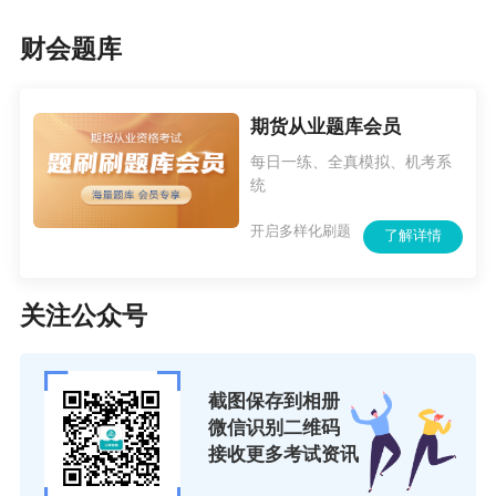
拿出了初步的可行性报告。
财会题库
最新的进展是，太湖县人民政府向证监会发
函，提请立项开展茶油期货的产品研究，建议上
期货从业题库会员
市茶油期货产品并设立交割仓库，用期货工具扶
每日一练、全真模拟、机考系
持产业发展。
统
一支不走的扶贫工作队
开启多样化刷题
了解详情
在太湖县寺前镇中河村，是另一番景象：钢
关注公众号
结构标准化厂房修葺一新，如置身工业园区。
“这是为生产劳保手套新建的扶贫车间。首批
50台手套编织机及配套机械已通过招标，签订了
截图保存到相册
微信识别二维码
采购合同，预计本月底就可以投产了。”中河村总
接收更多考试资讯
支书记程其学难掩激动。