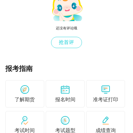
投入300万元扶持资金，专门发展高杆油茶种植
项目。目前，弥陀镇的4个村都种上了大片高杆油
茶，总面积达600亩。
还没有评论哦
该项目采取资产收益扶贫形式，实行“村党组
抢首评
织+龙头企业+基地+农户”的农业产业化经营模
式。涉及的1524户贫困户、5068人，将以持股分
报考指南
红方式持续得到收益，预计户均年增收245元。
在弥陀镇铁林村，67岁的詹跃生前些年因妻
子生病致贫，如今在油茶基地务工。“我在基地每
了解期货
报名时间
准考证打印
天能挣100元钱，收入不比在外面打工少，还能
照顾家人。”
耐旱抗贫瘠的油茶产业带给村民脱贫致富的
考试时间
考试题型
成绩查询