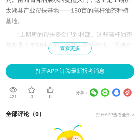
太湖县产业帮扶基地——150亩的高杆油茶种植
基地。
“上期所的帮扶资金已到村部。这些高杆油茶
苗都是今年初种下的，目前大部分存活。”圣迹村
查看更多
村支书说。
弥陀镇是油茶林生长的适生区之一，当地村
打开APP 订阅最新报考消息
民历来有种植和经营油茶的习惯，造林积极性很
高。不过，由于地方投入不足，后续产业发展跟
分享：
421
0
0
不上，油茶林和油茶生产长期处于粗放经营模
式，荒芜、低产导致经济效益低下，始终未能形
全部评论（
0
）
打开APP查看全部 >
成规模。
这种情况在今年发生改变，上期所向弥陀镇