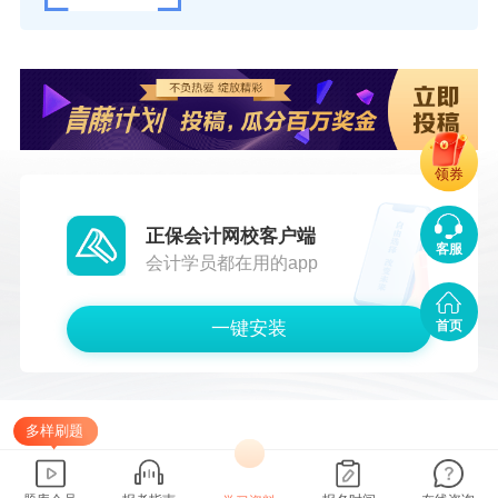
一年前，国信期货携20万元帮扶资金，对口
帮扶寺前镇中河村，于是就有了这个劳保手套车
间。
手套加工并不复杂，每台机器一小时能生产1
领券
2双手套，每双手套最低纯利润2分钱，50台机器
每小时能为村里产出12元的利润，每月利润8000
正保会计网校客户端
客服
余元，年利润将达10万元左右。
会计学员都在用的app
按照中河村的规划，这个扶贫车间将逐步投
一键安装
首页
入运行200台编织机，能解决村里30至40个劳动
力务工，让他们增加收入的同时，还能就近照顾
家庭和发展种养业。
多样刷题
近3年来，44家期货公司陆续来到大别山