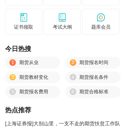
希望。铁林村总支副书记曹晓林说，目前村里油
茶基地的土地流转涉及100多户农户，每亩补贴1
5元，农户都拿到了土地流转资金。油茶长成后，
证书领取
考试大纲
题库会员
每亩预计能给农户带来2000元的收入。
放眼整个太湖县，油茶种植面积已超20万
今日热搜
亩，年产油茶籽7000余吨，产值过亿元。太湖县
先后被列入“国家重点油茶基地县”“全国油茶产业
1
2
期货从业
期货报名时间
发展试点县”。根据规划，到2030年，太湖县油茶
3
4
期货教材变化
期货报名条件
种植面积将发展到30万亩。
5
6
期货报名费用
期货合格标准
上期所和太湖县相关部门趁热打铁，拟以太
湖县为示范区域发展茶油期货。2019年，上期所
热点推荐
驻太湖县挂职副县长周军在证监会扶贫办指导
下，牵头开展了茶油期货的可行性研究工作，并
[上海证券报]大别山里，一支不走的期货扶贫工作队