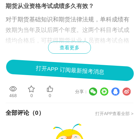
期货从业资格考试成绩多久有效？
对于期货基础知识和期货法律法规，单科成绩有
效期为当年及以后两个年度。这两个科目考试成
绩均合格后，可获得期货从业人员资格考试合格
查看更多
证。期货投资分析科目考试成绩合格后，可获得
期货投资分析考试合格证。以上两个合格证长期
打开APP 订阅最新报考消息
有效，可登陆中国期货业协会网站查询或打印。
取得合格证后，可通过所在机构向中国期货业协
分享：
会申请期货从业资格或期货投资咨询资格。资格
468
0
0
申请详情请关注中国期货业协会网站。
全部评论（
0
）
打开APP查看全部 >
在期货公司，你可以担任的职位有：经纪商、佣
金商、交易顾问、合资经理、介绍经纪、代理经