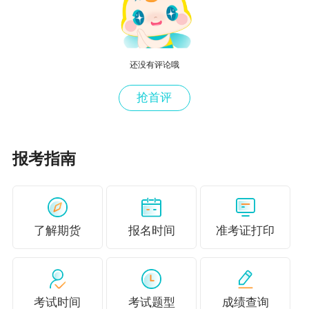
纪、场内经纪等等。而期货从业资格证是期货行
业准入证，从事期货业务的专业人员必须取得期
货从业资格证书，有期货从业资格证才能开期货
还没有评论哦
账户收取佣金。现在金融市场发展迅速，期货从
业人才数量仍有很大的缺口，就业前景广阔。
抢首评
声明：因考试政策、内容不断变化与调整，正保
会计网校提供的相关考试信息仅供参考，如有异
报考指南
议，请考生以权威部门公布的内容为准！
快来网校学习期货从业相关知识吧！这里有超值
精品班和高效实验班，大家可以根据自身情况选
了解期货
报名时间
准考证打印
择。
点击了解期货从业课程>>
更多推荐：
考试时间
考试题型
成绩查询