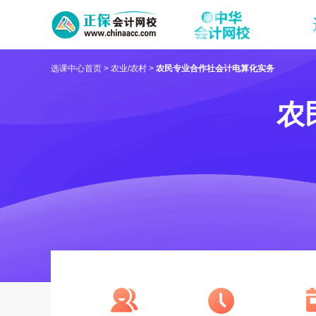
选课中心首页
>
农业/农村
>
农民专业合作社会计电算化实务
农