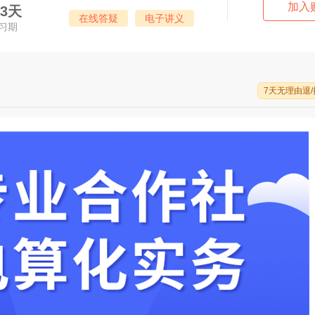
加入
83天
在线答疑
电子讲义
习期
7天无理由退