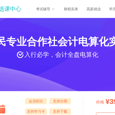
选课中心
考试辅导
财税实务
高薪就业
学
民专业合作社会计电算化
入行必学，会计全盘电算化
¥3
会员积分
支持分期
价格
支持学习卡
支持下载