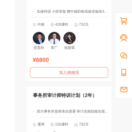
实操特训 小班答疑 赠中级职称高效实验班3科2考期
中级
428课时
732天
安贵科
李广
徐新荣
¥6800
加入购物车
事务所审计师特训计划（2年）
四大事务所老师亲自授课 审计实操技能全面突破
通用
150课时
732天