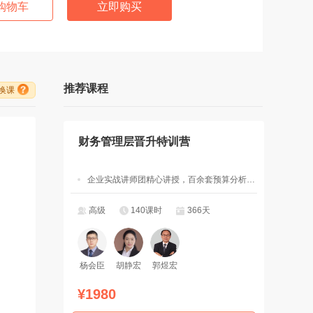
购物车
立即购买
推荐课程
/换课
财务管理层晋升特训营
企业实战讲师团精心讲授，百余套预算分析决策管理工具模板
高级
140课时
366天
杨会臣
胡静宏
郭煜宏
¥1980