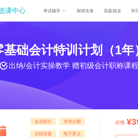
选课中心
考试辅导
财税实务
高薪就业
学
零基础会计特训计划（1年
出纳/会计实操教学 赠初级会计职称课
¥3
会员积分
支持分期
价格
在线答疑
电子讲义