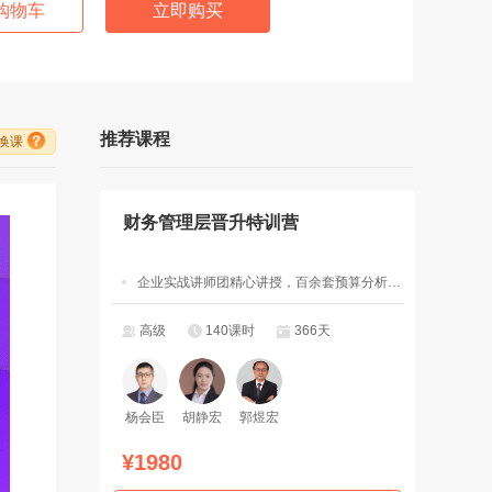
购物车
立即购买
推荐课程
/换课
财务管理层晋升特训营
企业实战讲师团精心讲授，百余套预算分析决策管理工具模板
高级
140课时
366天
杨会臣
胡静宏
郭煜宏
¥1980