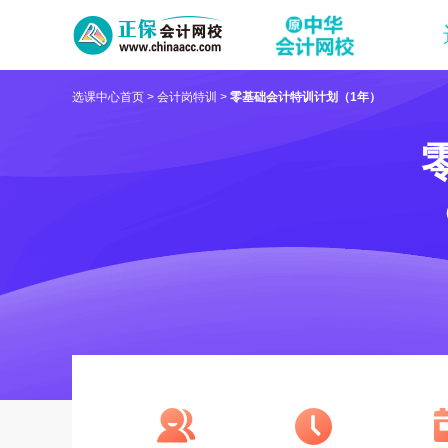
选课中心首页
>
会计岗特训
>
零基础会计特训计划（1年）