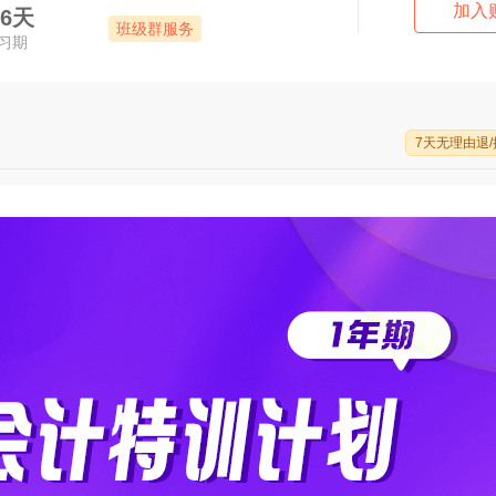
加入
66天
班级群服务
习期
7天无理由退