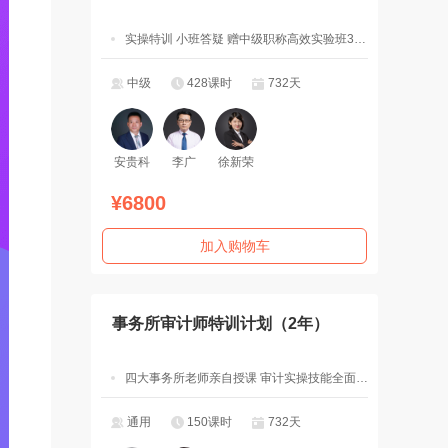
实操特训 小班答疑 赠中级职称高效实验班3科2考期
中级
428课时
732天
安贵科
李广
徐新荣
¥6800
加入购物车
事务所审计师特训计划（2年）
四大事务所老师亲自授课 审计实操技能全面突破
通用
150课时
732天