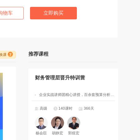
购物车
立即购买
推荐课程
/换课
财务管理层晋升特训营
企业实战讲师团精心讲授，百余套预算分析决策管理工具模板
高级
140课时
366天
杨会臣
胡静宏
郭煜宏