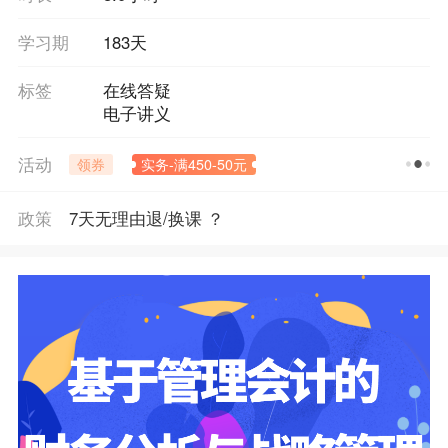
学习期
183天
标签
在线答疑
电子讲义
活动
领券
实务-满450-50元
政策
7天无理由退/换课 ？