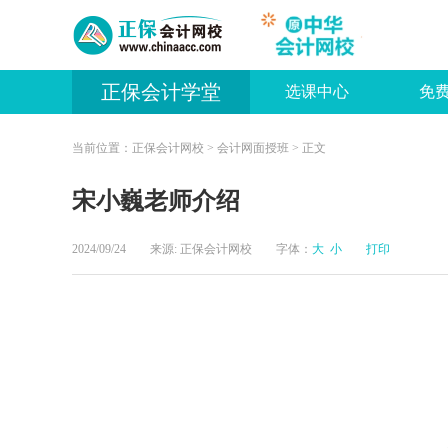
正保会计学堂
选课中心
免
当前位置：
正保会计网校
>
会计网面授班
> 正文
宋小巍老师介绍
2024/09/24 来源:
正保会计网校
字体：
大
小
打印