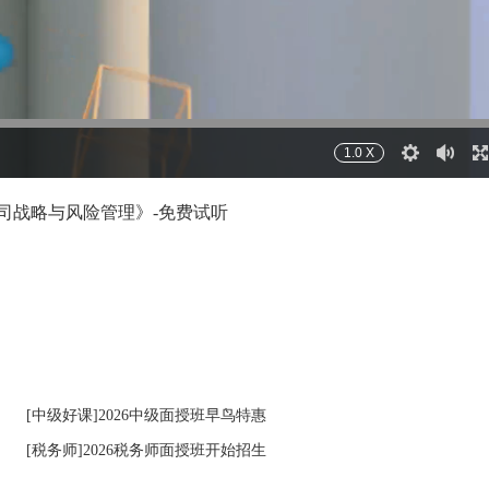
1.0 X
司战略与风险管理》-免费试听
设
声
全
[中级好课]2026中级面授班早鸟特惠
置
音
屏
[税务师]2026税务师面授班开始招生