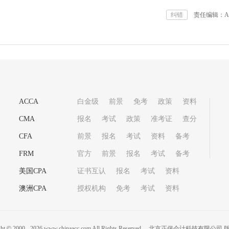
纠错
责任编辑：Aft
ACCA
白金级
前景
免考
政策
资料
CMA
报名
考试
政策
准考证
查分
CFA
前景
报名
考试
资料
备考
FRM
官方
前景
报名
考试
备考
美国CPA
证书互认
报名
考试
资料
澳洲CPA
授权机构
免考
考试
资料
ght
©
2000 -
2026
www.chinaacc.com All Rights Reserved.
北京正保会计科技有限公司 