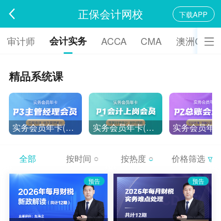
正保会计网校
下载APP
会计实务
审计师
ACCA
CMA
澳洲CPA
精品系统课
实务会员年卡(P3主管经理)
实务会员年卡(P1会计上岗)
全部
按时间
按热度
价格筛选
预告
预告