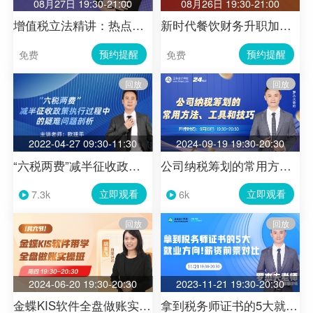
08月27日 19:30-21:00
08月26日 19:30-21:00
增值税立法精讲：热点难点全攻克
新时代餐饮财务升职加薪必修课：单店核算到连锁企业核算的转型之道
预约提醒
预约提醒
免费
免费
回放
回放
2022-04-27 09:30-11:30
2024-09-19 19:30-20:30
“六税两费”减半征收政策执行过程中的疑难问题剖析
公司纳税筹划的常用方法、工具和技巧
立即观看
立即观看
7.3k
6k
回放
回放
2024-06-20 19:30-20:30
2023-11-21 19:30-20:30
金蝶KIS软件全盘做账实操班 (软件带学）—第6节
拿到税务师证书的5大就业方向！薪资前景对比