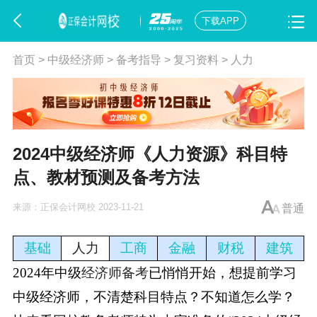
下载APP
首页
>
中级经济师
>
备考指导
>
复习资料
>
人力
2024中级经济师《人力资源》科目特
点、教材预测及备考方法
来源：
正保会计网校
2023-11-21
普通
基础
人力
工商
金融
财税
建筑
2024年中级
经济师备考
已悄悄开始，想提前学习
中级经济师，不清楚科目特点？不知道怎么学？