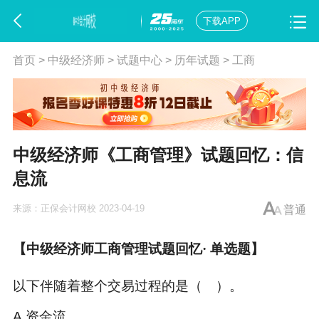
下载APP
首页
>
中级经济师
>
试题中心
>
历年试题
>
工商
中级经济师《工商管理》试题回忆：信
息流
来源：
正保会计网校
2023-04-19
普通
【
中级经济师工商管理试题
回忆· 单选题】
以下伴随着整个交易过程的是（ ）。
A.资金流