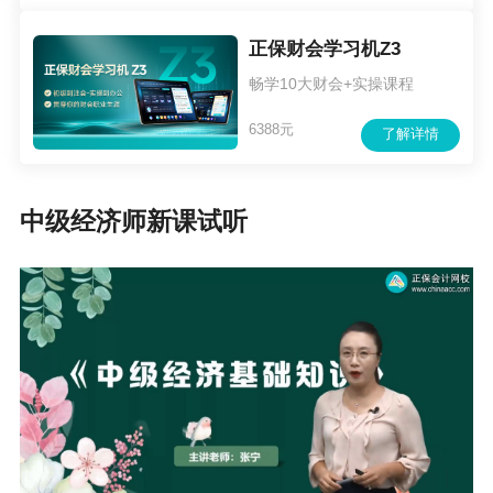
正保财会学习机Z3
畅学10大财会+实操课程
6388元
了解详情
中级经济师新课试听