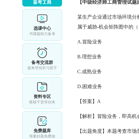
【
中级经济师工商管理试题
某生产企业通过市场环境分
属于威胁-机会矩阵图中的
选课中心
书课题助力备考
A.冒险业务
B.理想业务
备考交流群
速来寻找学习搭子
C.成熟业务
D.困难业务
资料专区
【答案】A
硬核干货等你来
【解析】冒险业务，即高机
免费题库
【出题角度】本题考查市场
海量好题免费做