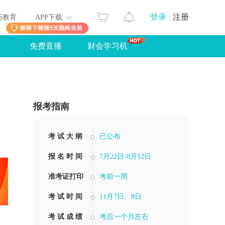
登录
注册
历教育
APP下载
免费直播
财会学习机
报考指南
考 试 大 纲
已公布
报 名 时 间
7月22日-8月12日
准考证打印
考前一周
考 试 时 间
11月7日、8日
考 试 成 绩
考后一个月左右