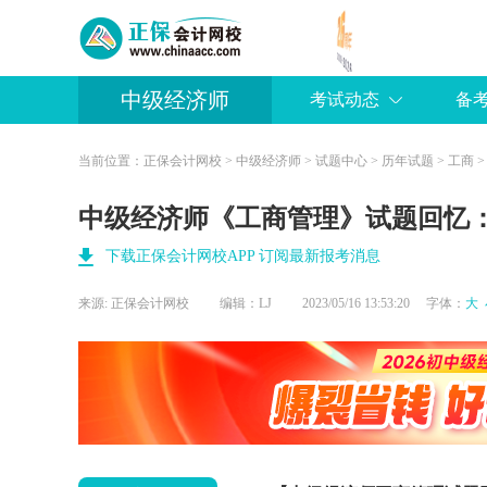
中级经济师
考试动态
备
当前位置：
正保会计网校
>
中级经济师
>
试题中心
>
历年试题
>
工商
>
中级经济师《工商管理》试题回忆
下载正保会计网校APP 订阅最新报考消息
来源:
正保会计网校
编辑：LJ
2023/05/16 13:53:20 字体：
大