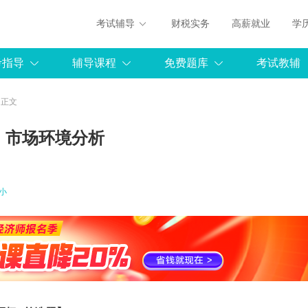
考试辅导
财税实务
高薪就业
学
考指导
辅导课程
免费题库
考试教辅
 正文
：市场环境分析
小