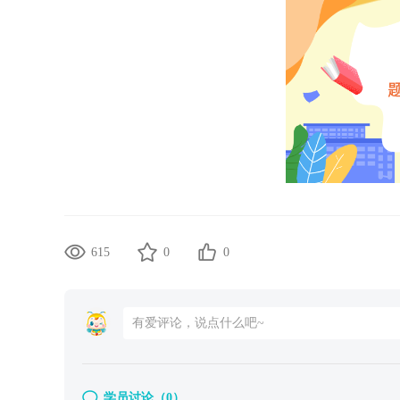
615
0
0
学员讨论（
0
）