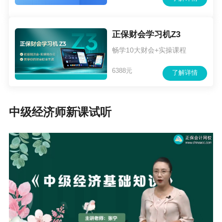
正保财会学习机Z3
畅学10大财会+实操课程
6388元
了解详情
中级经济师新课试听