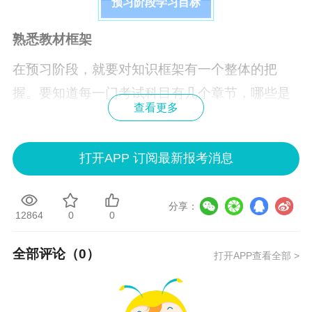
预习阶段学习目标
熟悉教材框架
在预习阶段，就要对知识框架有一个整体的把
握。要知道每一门考试科目有几个章节，哪些是
查看更多
重点章节、哪些是难点章节，并在学习过程中有
意识地多花一些时间在重难点章节的学习上。20
打开APP 订阅最新报考消息
25年新教材公布前，可以先用2024年教材学习。
理解重点知识
分享：
12864
0
0
中级会计职称预习阶段的学习不能仅仅停留在阅
读一遍或两遍教材就可以了，预习阶段阶段的学
全部评论（
0
）
打开APP查看全部 >
习也是要有学习任务的。你需要对概念性的知识
有一个清楚的理解，以便在后期基础阶段的学习