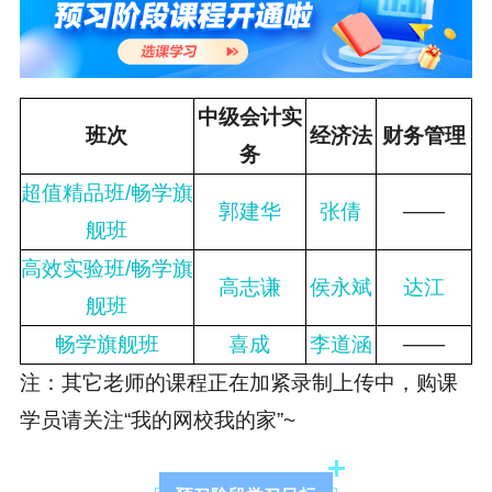
中级会计实
班次
经济法
财务管理
务
超值精品班/畅学旗
郭建华
张倩
——
舰班
高效实验班/畅学旗
高志谦
侯永斌
达江
舰班
畅学旗舰班
喜成
李道涵
——
注：其它老师的课程正在加紧录制上传中，购课
学员请关注“我的网校我的家”~