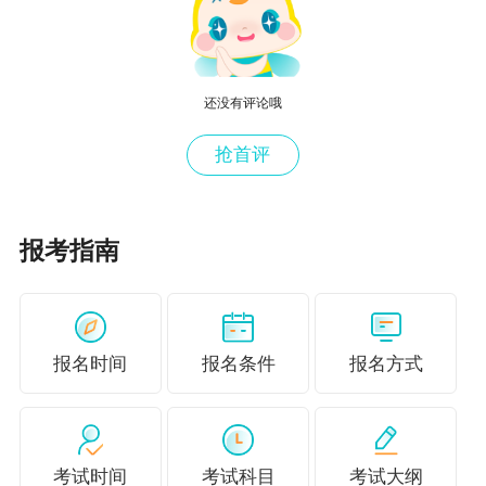
中提高学习效率。不要想着什么都放在基础学习
阶段去掌握，基础学习阶段你可能需要一下子接
受很多的考点，在预习阶段早解决一个，学基础
还没有评论哦
的时候就会轻松一点！
抢首评
更多推荐：
【考后真心话】2024中级会计精品/实验/旗舰班
报考指南
学员考后真心话
报名时间
报名条件
报名方式
考试时间
考试科目
考试大纲