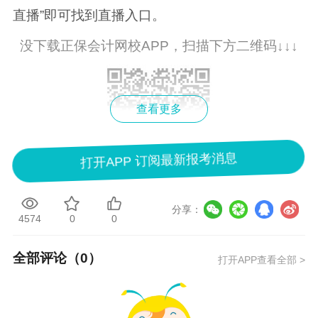
直播”即可找到直播入口。
没下载正保会计网校APP，扫描下方二维码↓↓↓
查看更多
打开APP 订阅最新报考消息
在听课之前，我们先来整体预习《收益与风险》
分享：
4574
0
0
板块的知识点。对你备考绝对有用！
全部评论（
0
）
打开APP查看全部 >
蒋雪韵老师
网校直播中级老师