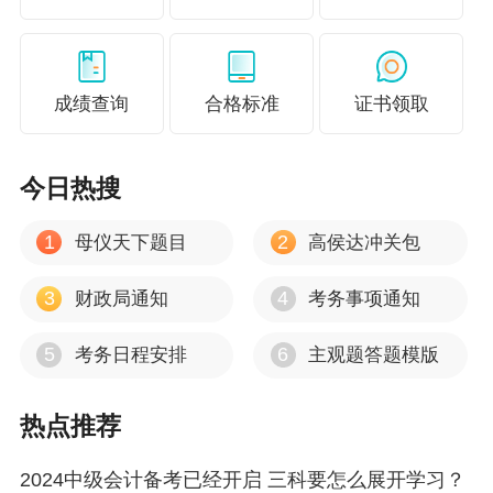
3.组合的收益与风险
4.资本资产定价模型
成绩查询
合格标准
证书领取
一、资产收益率的类型
今日热搜
1
2
母仪天下题目
高侯达冲关包
3
4
财政局通知
考务事项通知
5
6
考务日程安排
主观题答题模版
（点击查看大图）
热点推荐
二、单项资产的风险及衡量
2024中级会计备考已经开启 三科要怎么展开学习？