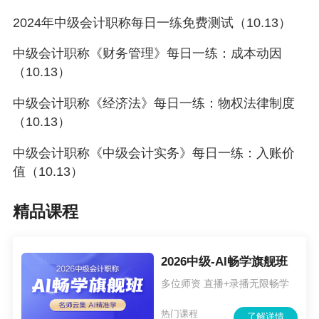
觉吃力，感觉云里雾里的，千万不要着急，可以
2024年中级会计职称每日一练免费测试（10.13）
先放过它，等全书都学完后在回过头来就会恍然
大悟。
中级会计职称《财务管理》每日一练：成本动因
（10.13）
报名中级会计职称高效实验班，多位老师授
中级会计职称《经济法》每日一练：物权法律制度
课，想听哪个老师课程就听哪个，不再纠结，而
（10.13）
且三科联报狠划算，还在无纸化模拟系统，太划
中级会计职称《中级会计实务》每日一练：入账价
算！
点击购课>>
值（10.13）
精品课程
2026中级-AI畅学旗舰班
多位师资 直播+录播无限畅学
热门课程
了解详情