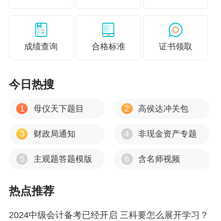
达到在平时的练习以及考试中能够做到举一反
三。
（三）循环复习法，对抗遗忘
成绩查询
合格标准
证书领取
很多学员表示，财务管理很难理解，不易记
忆，其实根本原因是复习不到位，掌握的力度不
今日热搜
足。在开始复习的基础阶段就要打下坚实的基
1
2
母仪天下题目
高侯达冲关包
础，能够做到温故知新。在开始学习新的章节之
前，要对之前的章节进行温习，这样循环滚动的
3
4
财政局通知
非现金资产专题
复习有助于打下坚实的基础。
5
6
主观题答题模版
含名师视频
（四）万事离不开“坚持”二字
热点推荐
对于刚开始接触财务管理的同学来说，第一
章最基础也最难理解的，如果在学习的过程中感
2024中级会计备考已经开启 三科要怎么展开学习？