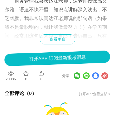
财务管理我喜欢达江老师，达老师授课温文
尔雅，语速不快不慢，知识点讲解深入浅出，不
乏幽默。我非常认同达江老师说的那句话（如果
我不是最聪明的，就让我做最努力！）在学习期
间，经常用这句话来勉励自己！告诉自己，只有
查看更多
努力过了，才没有遗憾。
点击查看原帖>
网校讲授财务管理众多老师，总有适合你的
打开APP 订阅最新报考消息
那一位老师！
点击这里免费听老师讲课，选出自
己喜欢的老师>>
分享：
29986
0
0
财务管理不是最难的，备考起来也是令很多
考生头疼，小编给出以下学习建议，帮助应对你
全部评论（
0
）
打开APP查看全部 >
的备考难题：
（一）跟着老师坚持听课