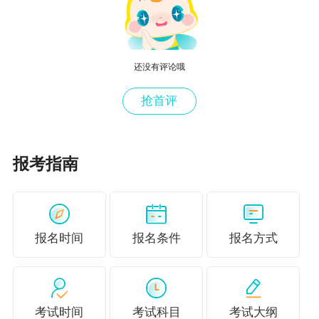
授课老师对教材内容都是有深刻研究的，很
多学员都是上班族，时间少又宝贵，所以要学
还没有评论哦
会“借力打力”，跟着老师听课，老师多年对教材内
容的研究，会帮助我们减少对内容错误理解的弯
抢首评
路。
（
二）重视教材例题，掌握其出题思路
报考指南
很多考生采用大量的背公式，背题目的方
式。其实应该采用更为有效且高效的学习方法，
熟悉掌握教材，理解对应的基础知识，能够做到
报名时间
报名条件
报名方式
灵活运用。尤其对于主观题的掌握，重视将教材
和练习题相结合，特别是教材中的例题，能够根
据教材知识点理解出题意图，掌握出题思路，以
考试时间
考试科目
考试大纲